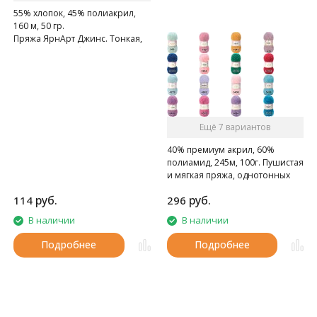
55% хлопок, 45% полиакрил,
160 м, 50 гр.
Пряжа ЯрнАрт Джинс. Тонкая,
мягкая, слегка бархатистая
нитка. Очень приятная на
ощупь.
Ещё 7 вариантов
40% премиум акрил, 60%
полиамид, 245м, 100г. Пушистая
и мягкая пряжа, однотонных
цветов.
руб.
руб.
114
296
В наличии
В наличии
Подробнее
Подробнее