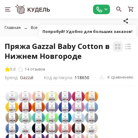
Главная
Все для вязания
Пряжа
Классическая однот
Попробуй! Удобно для больших заказов!
Пряжа Gazzal Baby Cotton в
Нижнем Новгороде
5.0
14 отзывов
К сравнению
Бренд:
Gazzal
Код артикула:
118650