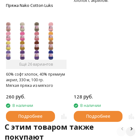
Хлопок с акрилом.
Пряжа Nako Cotton Luks
Ещё 26 вариантов
60% софт хлопок, 40% премиум
акрил, 330 м, 100 гр.
Мягкая пряжа из мягкого
хлопка с премиальным
руб.
руб.
260
128
акрилом
В наличии
В наличии
Подробнее
Подробнее
C этим товаром также
покупают