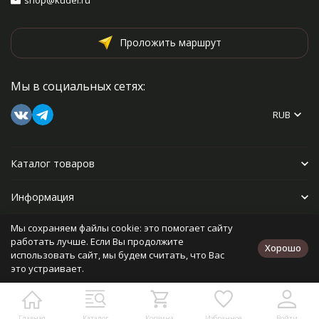
shop@kudel.ru
Проложить маршрут
Мы в социальных сетях:
RUB
Каталог товаров
Информация
Мы сохраняем файлы cookie: это помогает сайту
Прочее
работать лучше. Если Вы продолжите
Хорошо
использовать сайт, мы будем считать, что Вас
это устраивает.
Политика персональных данных
Карта сайта
Разработано в
bodysite.ru
Главная
Каталог
Корзина
Избранное
Войти