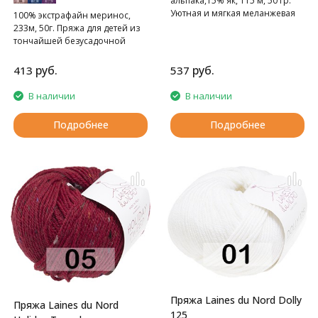
альпака,15% як, 115 м, 50 гр.
Уютная и мягкая меланжевая
100% экстрафайн меринос,
пряжа
233м, 50г. Пряжа для детей из
тончайшей безусадочной
шерсти
руб.
руб.
413
537
В наличии
В наличии
Подробнее
Подробнее
Пряжа Laines du Nord Dolly
Пряжа Laines du Nord
125