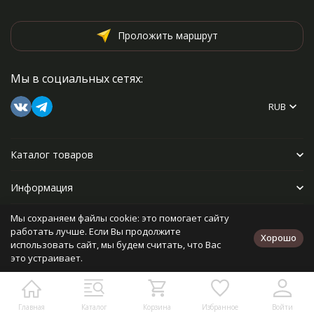
Проложить маршрут
Мы в социальных сетях:
RUB
Каталог товаров
Информация
Мы сохраняем файлы cookie: это помогает сайту
Прочее
работать лучше. Если Вы продолжите
Хорошо
использовать сайт, мы будем считать, что Вас
это устраивает.
Политика персональных данных
Карта сайта
Разработано в
bodysite.ru
Главная
Каталог
Корзина
Избранное
Войти