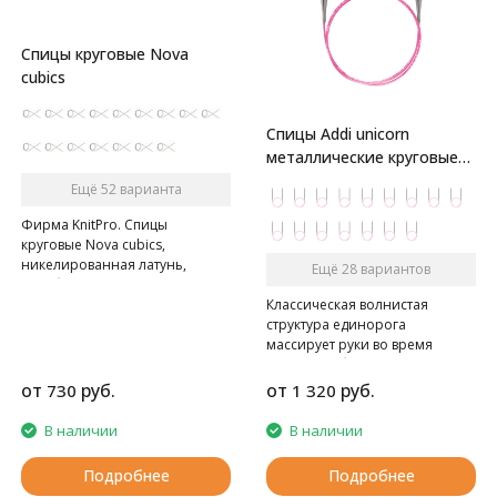
Спицы круговые Nova
cubics
Спицы Addi unicorn
металлические круговые
супергладкие
Ещё 52 варианта
Фирма KnitPro. Спицы
круговые Nova cubics,
никелированная латунь,
Ещё 28 вариантов
серебристый
Классическая волнистая
структура единорога
массирует руки во время
вязания, а блестящая,
переливающаяся поверхность
от
руб.
от
руб.
730
1 320
придает спицам addi с Basic
наконечниками элегантность.
В наличии
В наличии
Подробнее
Подробнее