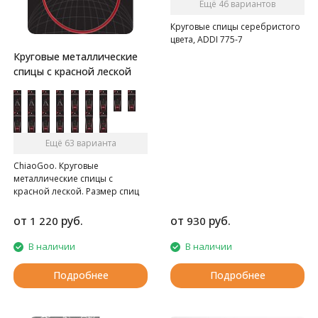
Ещё 46 вариантов
Круговые спицы серебристого
цвета, ADDI 775-7
Круговые металлические
спицы с красной леской
Ещё 63 варианта
ChiaoGoo. Круговые
металлические спицы с
красной леской. Размер спиц
нанесён лазером, удлинённые
кончики. Леска представляет
от
руб.
от
руб.
1 220
930
собой металлический трос,
обтянутый нейлоном.
В наличии
В наличии
Внимание: Длина лески
считается от кончика до
Подробнее
Подробнее
кончика спиц