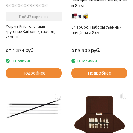
и 8 см
Ещё 43 варианта
Фирма KnitPro. Спицы
ChiaoGoo. Наборы съёмных
круговые Karbonez, карбон,
спиц 5 см и 8 см
черный
от
руб.
от
руб.
1 374
9 900
В наличии
В наличии
Подробнее
Подробнее