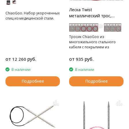
Леска Twist
ChiaoGoo. Набор укороченных
металлический трос,
спиц из медицинской стали.
обтянутый нейлоном
Тросик ChiaoGoo из
многожильного стального
кабеля с покрытием из
красного нейлона.
от
руб.
от
руб.
12 260
935
В наличии
В наличии
Подробнее
Подробнее