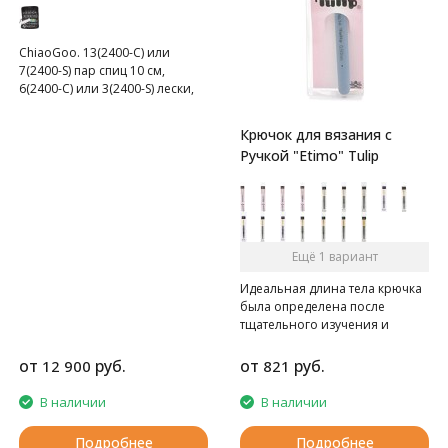
10 см
ChiaoGoo. 13(2400-C) или
7(2400-S) пар спиц 10 см,
6(2400-C) или 3(2400-S) лески,
маркеры, линейка, заглушки,
соединители, ключики. В
Крючок для вязания с
чехле.
Ручкой "Etimo" Tulip
Ещё 1 вариант
Идеальная длина тела крючка
была определена после
тщательного изучения и
рассмотрения специалистами.
Она позволяет вязать
от
руб.
от
руб.
12 900
821
красивые блоки при
филейном вязании.
В наличии
В наличии
Конусообразная часть
позволяет сохранять размер
Подробнее
Подробнее