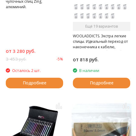
чулочных спиц Zing,
алюминий.
Ещё 19 вариантов
WOOLADDICTS. Экстра легкие
спицы. Идеальный переход от
наконечника к кабелю,
от
руб.
3 280
гладкие, очень гибкий кабель.
3 453
от
руб.
-5%
818
руб.
Осталось 2 шт.
В наличии
Подробнее
Подробнее