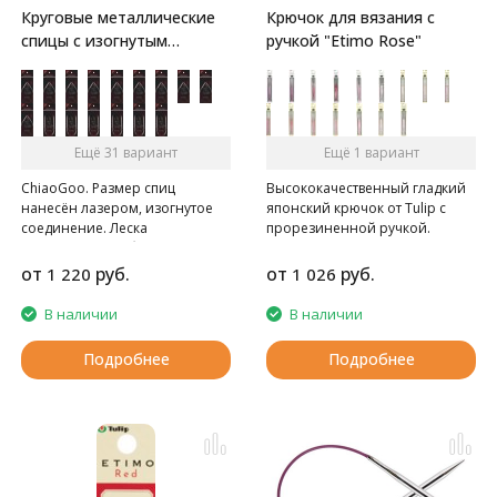
Круговые металлические
Крючок для вязания с
спицы с изогнутым
ручкой "Etimo Rose"
соединением
Ещё 31 вариант
Ещё 1 вариант
ChiaoGoo. Размер спиц
Высококачественный гладкий
нанесён лазером, изогнутое
японский крючок от Tulip c
соединение. Леска
прорезиненной ручкой.
представляет собой
металлический трос,
от
руб.
от
руб.
1 220
1 026
обтянутый нейлоном. Кончики
стандартные, спицы с изгибом.
В наличии
В наличии
Такая форма соединения
повторяет изгиб руки, поэтому
Подробнее
Подробнее
процесс вязания становится
более удобным.
Внимание: Длина лески
считается от кончика до
кончика спиц