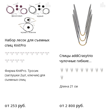
Набор лесок для съемных
спиц KnitPro
Спицы addiCrasytrio
чулочные гибкие
супергладкие
Фирма KnitPro. Тросик
(заглушки 2шт, ключик) для
съемных спиц
Длина 21 см
от
руб.
от
руб.
253
2 800