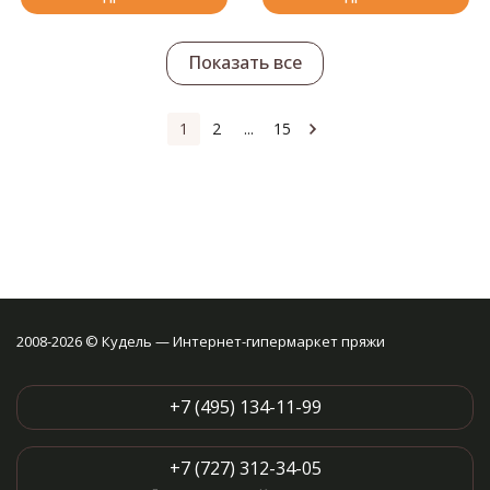
стежков без особых усилий.
Скольжение по нежному
конусу делает все стежки
Показать все
одинаковыми по размеру.
Специальная шлифовка, с
использованием
оригинальных методов Tulip
1
2
...
15
создает гладкость конусу.
2008-2026 © Кудель — Интернет-гипермаркет пряжи
+7 (495) 134-11-99
+7 (727) 312-34-05