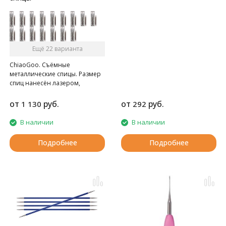
Ещё 22 варианта
ChiaoGoo. Съёмные
металлические спицы. Размер
спиц нанесён лазером,
удлинённые кончики, длина
съёмных спиц указывается
от
руб.
от
руб.
1 130
292
вместе с патроном
В наличии
В наличии
Подробнее
Подробнее