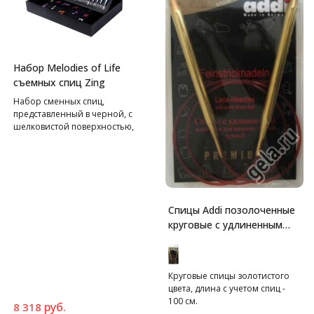
Набор Melodies of Life
съемных спиц Zing
Набор сменных спиц,
представленный в черной, с
шелковистой поверхностью,
привлекательной коробке.
Дополнительный черный
мешочек-карман на замке с
вышивкой в музыкальном
стиле.
Спицы Addi позолоченные
круговые с удлиненным
кончиком для тонкой
пряжи
Круговые спицы золотистого
цвета, длина с учетом спиц -
100 см.
руб.
8 318