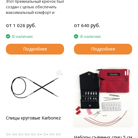
Этот премиальный крючок был
создан с целью обеспечить
максимальный комфорт и
качество при вязании.
от
руб.
от
руб.
1 026
640
В наличии
В наличии
Подробнее
Подробнее
Спицы круговые Karbonez
Наборы съёмных спиц 5 см