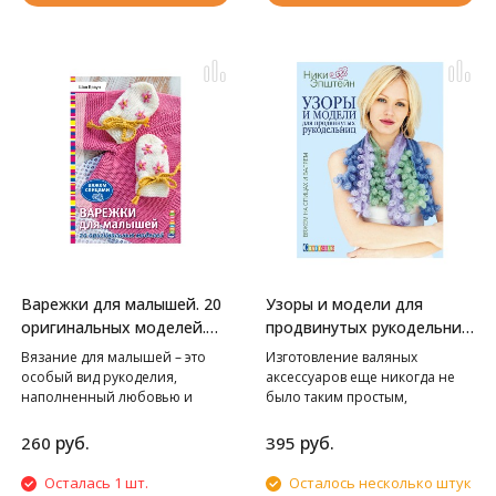
японскими мастерами!
приключением для
представлена в 5 размерах и
увлеченных рукодельниц.
сопровождается красочными
фотографиями и удобными
схемами. Остается только
выбрать!
Варежки для малышей. 20
Узоры и модели для
оригинальных моделей.
продвинутых рукодельниц.
Вяжем спицами
Вяжем на спицах и валяем
Вязание для малышей – это
Изготовление валяных
особый вид рукоделия,
аксессуаров еще никогда не
наполненный любовью и
было таким простым,
трогательными моментами. В
увлекательным и приятным!
этой книге мы собрали для вас
Автор этой книги,
руб.
руб.
260
395
самые милые и удобные
непревзойденная Ники
детские варежки, связанные
Эпштейн, предлагает
Осталась 1 шт.
Осталось несколько штук