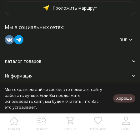
Проложить маршрут
Мы в социальных сетях:
RUB
Каталог товаров
Информация
Мы сохраняем файлы cookie: это помогает сайту
Прочее
работать лучше. Если Вы продолжите
Хорошо
использовать сайт, мы будем считать, что Вас
это устраивает.
Политика персональных данных
Карта сайта
Разработано в
bodysite.ru
Главная
Каталог
Корзина
Избранное
Войти