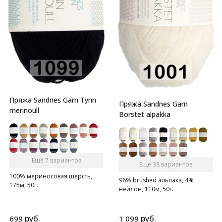
Пряжа Sandnes Garn Tynn
Пряжа Sandnes Garn
merinoull
Borstet alpakka
Ещё 7 вариантов
Ещё 38 вариантов
100% мериносовая шерсть,
96% brushed альпака, 4%
175м, 50г.
нейлон, 110м, 50г.
руб.
руб.
699
1 099