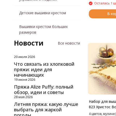
Осталась 1 ш
Детские вышивки крестом
В ко
Вышивки крестом больших
размеров
Новости
Все новости
20 июля 2026
Что связать из хлопковой
пряжи: идеи для
начинающих
19 июня 2026
Пряжа Alize Puffy: полный
обзор, идеи и советы
28 мая 2026
Набор для выш
Летняя пряжа: какую лучше
823 Христос В
выбрать для жаркой
Салфетка, 26*
4 цветов, мулине(
погоды