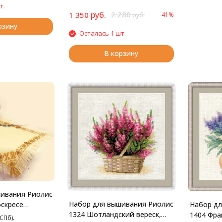
т.
руб.
2 280
1 350
-41%
руб.
рзину
Осталась 1 шт.
В корзину
ивания Риолис
Набор для вышивания Риолис
оскресе
Набор дл
1324 Шотландский вереск,
26 см
1404 Фра
СПб).