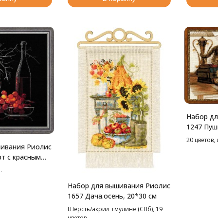
Набор дл
1247 Пуш
см
20 цветов,
ивания Риолис
т с красным
м
.
Набор для вышивания Риолис
1657 Дача.осень, 20*30 см
Шерсть/акрил +мулине (СПб), 19
цветов