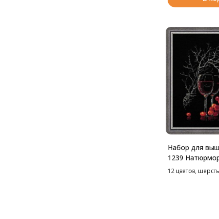
Набор для выш
1239 Натюрмор
вином, 30*30 с
12 цветов, шерсть