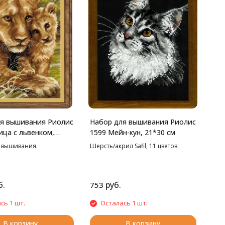
я вышивания Риолис
Набор для вышивания Риолис
ица с львенком,
1599 Мейн-кун, 21*30 см
 вышивания.
Шерсть/акрил Safil, 11 цветов.
б.
руб.
753
сь 1 шт.
Осталась 1 шт.
В корзину
В корзину