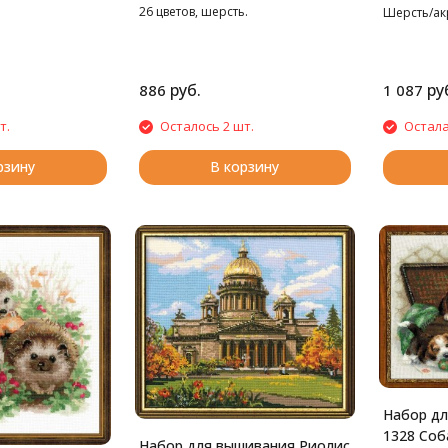
25*25 см
25*25 см
26 цветов, шерсть.
Шерсть/акри
руб.
ру
886
1 087
т.
Осталось 2 шт.
Остала
рзину
В корзину
Набор дл
1328 Соб
Набор для вышивания Риолис