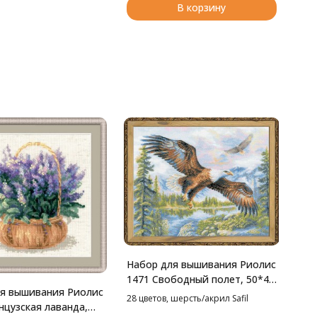
В корзину
Набор для вышивания Риолис
1471 Свободный полет, 50*40
я вышивания Риолис
см
28 цветов, шерсть/акрил Safil
нцузская лаванда,