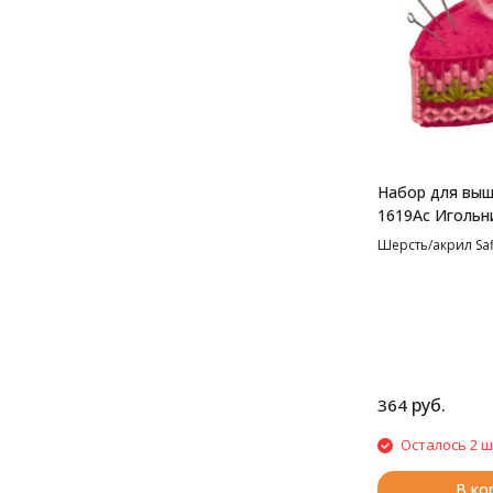
Набор для выш
1619Ас Игольн
5,5*3,5*5 см
Шерсть/акрил Safil
руб.
364
Осталось 2 ш
В ко