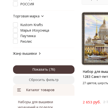
РОССИЯ
Торговая марка
Kustom Krafts
Марья Искусница
Паутинка
Риолис
Жанр вышивки
Показать
Набор для выш
1283 Санкт-пет
Сбросить фильтр
Адмиралтейска
27 цветов, шерсть
40*40 см
Каталог товаров
руб.
2 
Наборы для вышивки
2 653
украшений и поделок