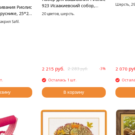
40*30 см
Шерсть, 29
923 Исаакиевский собор,
ивания Риолис
46*40 см
руснике, 25*25
20 цветов, шерсть.
акрил Safil.
руб.
2 283
ру
2 215
2 070
-3%
руб.
т.
Осталась 1 шт.
Остала
рзину
В корзину