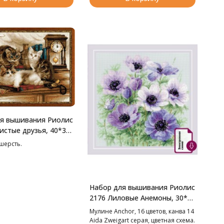
я вышивания Риолис
истые друзья, 40*30
 шерсть.
Набор для вышивания Риолис
2176 Лиловые Анемоны, 30*30
см
Мулине Anchor, 16 цветов, канва 14
Aida Zweigart серая, цветная схема.