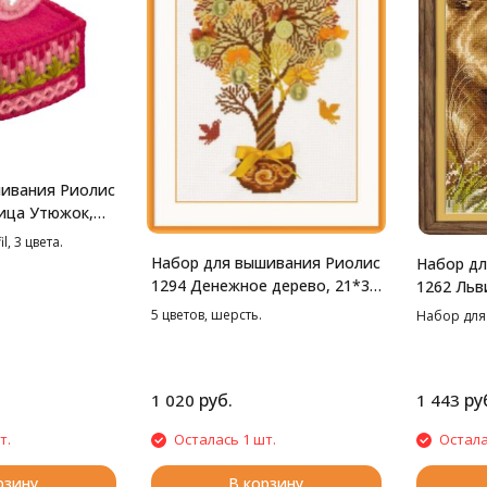
ивания Риолис
ица Утюжок,
, 3 цвета.
Набор для вышивания Риолис
Набор дл
1294 Денежное дерево, 21*30
1262 Льв
см
22*38 см
5 цветов, шерсть.
Набор для
руб.
ру
1 020
1 443
т.
Осталась 1 шт.
Остала
рзину
В корзину