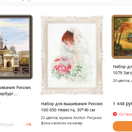
Набор дл
1079 Заг
Осень, 3
20 цветов,
ивания Риолис
ербург.
я набережная,
.
ру
1 448
Набор для вышивания Риолис
100-050 Невеста, 30*40 см
Остала
22 цветов, мулине Anchor. Рисунок
фона нанесен на канву.
793
-5%
руб.