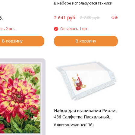
В наборе используются техники:
крест, полукрест, стежок,
смешанные цвета.
руб.
2 780
б.
2 641
-5%
руб.
сь 2 шт.
Осталась 1 шт.
В корзину
В корзину
Набор для вышивания Риолис
436 Салфетка Пасхальный
набор, 27*27 см
6 цветов, мулине(СПб).