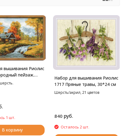
я вышивания Риолис
ородный пейзаж.
Набор для вышивания Риолис
8*26 см
 шерсть.
1717 Пряные травы, 30*24 см
Шерсть/акрил, 21 цветов
б.
руб.
840
сь 1 шт.
Осталось 2 шт.
В корзину