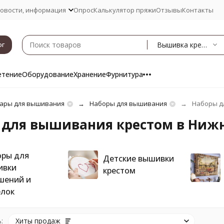
овости, информация
Опрос
Калькулятор пряжи
Отзывы
Контакты
Вышивка крестом
ог
етение
Оборудование
Хранение
Фурнитура
ары для вышивания
Наборы для вышивания
Наборы д
 для вышивания крестом в Ниж
ры для
Детские вышивки
ивки
крестом
шений и
лок
:
Хиты продаж