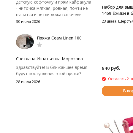
детскую кофточку и прям кайфанула
Набор для выш
- ниточка мягкая, ровная, почти не
1469 Ёжики в б
пушится и петли ложатся очень
см
аккуратно. После стирки полотно
30 июля 2026
23 цвета, Шерсть/
осталось приятным и форму не
потеряло, цвет тоже не стал
Пряжа Сеам Linen 100
тусклее. Единственный нюанс -
моточки маленькие, расход лучше
посчитать заранее, а то мне одного
чуть-чуть не хватило))
Светлана Игнатьевна Морозова
Здравствуйте! В ближайшее время
руб.
840
будут поступления этой пряжи?
Осталось 2 ш
28 июля 2026
В ко