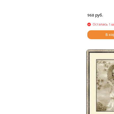
руб.
968
Осталась 1 ш
В ко