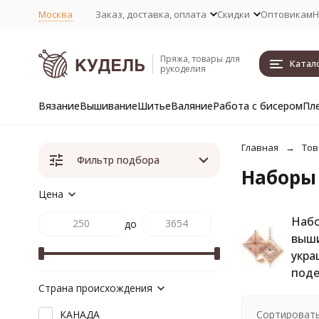
Москва
Заказ, доставка, оплата
Скидки
Оптовикам
Н
Пряжа, товары для
Катал
рукоделия
Вязание
Вышивание
Шитье
Валяние
Работа с бисером
Пл
Главная
Тов
Фильтр подбора
Наборы
Цена
Набо
до
выш
укра
поде
Страна происхождения
Сортировать
КАНАДА