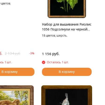
 цветов.
Набор для вышивания Риолис
1056 Подсолнухи на черной
канве, 25*50 см
18 цветов, шерсть.
б.
2 134
руб.
-3%
1 156
руб.
сь 1 шт.
Осталась 1 шт.
В корзину
В корзину