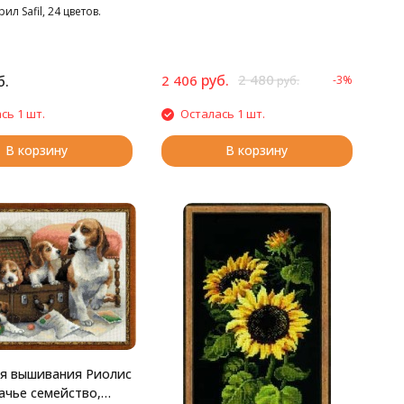
л Safil, 24 цветов.
руб.
2 480
б.
2 406
-3%
руб.
сь 1 шт.
Осталась 1 шт.
В корзину
В корзину
я вышивания Риолис
ачье семейство,