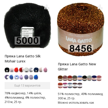
Пряжа Lana Gatto Silk
Mohair Lurex
Пряжа Lana Gatto New
Glitter
Ещё 13 вариантов
78% кидмохер, 14% шёлк,
51% полиэстер, 49% полиамид,
4%полиамид, 4% полиэстер,
300 м, 25 гр.
210 м, 25 гр.
Можно использовать как
Тонкая, мягкая и пушистая.
самостоятельно, так и в виде