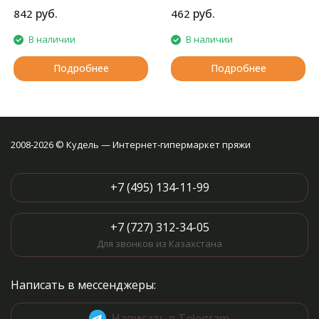
добавки к любой другой
руб.
руб.
842
462
пряже.
В наличии
В наличии
Подробнее
Подробнее
2008-2026 © Кудель — Интернет-гипермаркет пряжи
+7 (495) 134-11-99
+7 (727) 312-34-05
Для звонков из Казахстана
Написать в мессенджеры:
Написать в Telegram