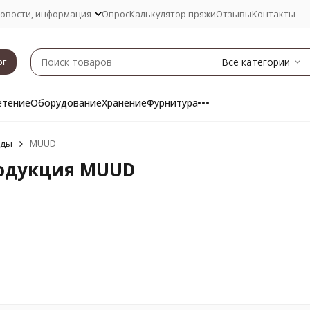
овости, информация
Опрос
Калькулятор пряжи
Отзывы
Контакты
Все категории
ог
етение
Оборудование
Хранение
Фурнитура
нды
MUUD
одукция MUUD