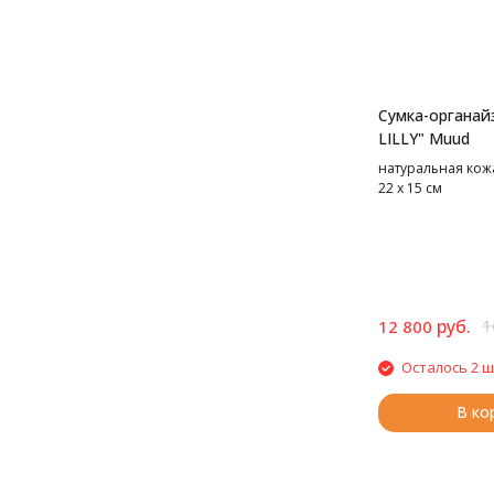
Сумка-органайз
LILLY" Muud
натуральная кожа,
22 х 15 см
руб.
1
12 800
Осталось 2 ш
В ко