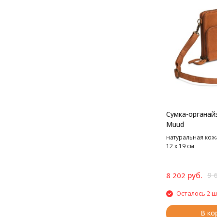
Сумка-органай
Muud
натуральная кожа,
12 х 19 см
руб.
9 
8 202
Осталось 2 ш
В ко