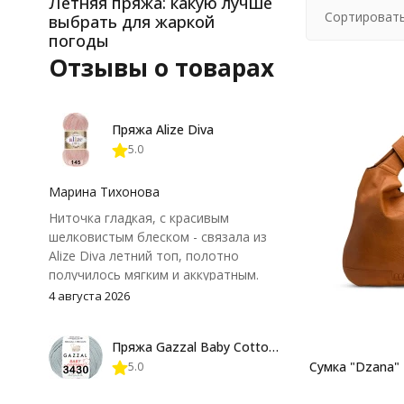
Летняя пряжа: какую лучше
Сортировать
выбрать для жаркой
погоды
Отзывы о товарах
Пряжа Alize Diva
5.0
Марина Тихонова
Ниточка гладкая, с красивым
шелковистым блеском - связала из
Alize Diva летний топ, полотно
получилось мягким и аккуратным.
Петли хорошо видны, вяжется
4 августа 2026
довольно быстро, после стирки
форма не поплыла. Единственный
Пряжа Gazzal Baby Cotton 25
нюанс - пряжа немного скользит и
Сумка "Dzana"
5.0
иногда расслаивается, пришлось
привыкнуть к ней и подобрать