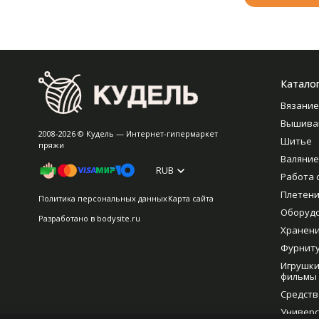
Катало
Вязание
Вышива
2008-2026 © Кудель — Интернет-гипермаркет
Шитье
пряжи
Валяние
RUB
Работа 
Плетен
Политика персональных данных
Карта сайта
Оборуд
Разработано в
bodysite.ru
Хранен
Фурнит
Игрушки
фильмы
Средств
Универс