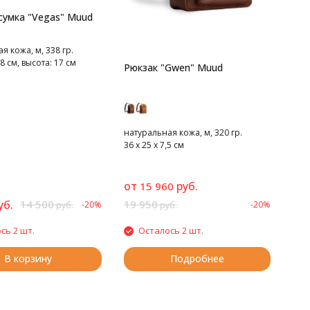
сумка "Vegas" Muud
я кожа, м, 338 гр.
 см, высота: 17 см
Рюкзак "Gwen" Muud
натуральная кожа, м, 320 гр.
36 х 25 х 7,5 см
от
руб.
15 960
уб.
14 500
19 950
-20%
-20%
руб.
руб.
сь 2 шт.
Осталось 2 шт.
В корзину
Подробнее