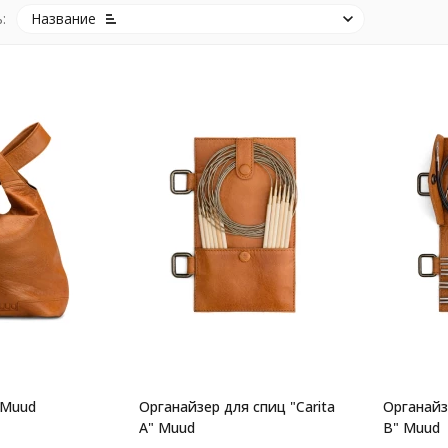
:
Название
 Muud
Органайзер для спиц "Carita
Органайзе
A" Muud
B" Muud