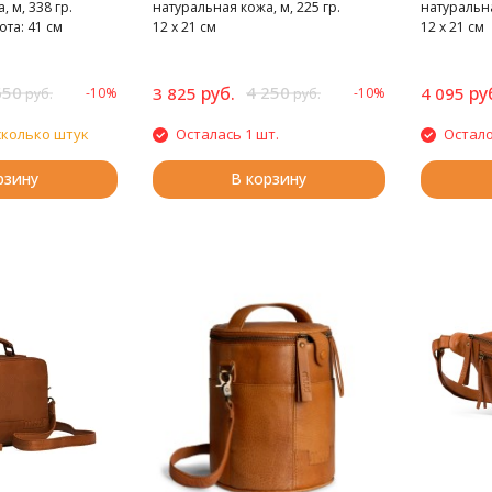
 м, 338 гр.
натуральная кожа, м, 225 гр.
натуральна
ота: 41 см
12 х 21 см
12 х 21 см
650
руб.
4 250
ру
3 825
4 095
-10%
-10%
руб.
руб.
сколько штук
Осталась 1 шт.
Остало
рзину
В корзину