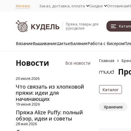
Москва
Заказ, доставка, оплата
Скидки
Оптовикам
Н
Пряжа, товары для
Катал
рукоделия
Вязание
Вышивание
Шитье
Валяние
Работа с бисером
Пл
Новости
Главная
Бре
Все новости
Пр
20 июля 2026
Что связать из хлопковой
Каталог
пряжи: идеи для
начинающих
19 июня 2026
Хранение
Пряжа Alize Puffy: полный
обзор, идеи и советы
28 мая 2026