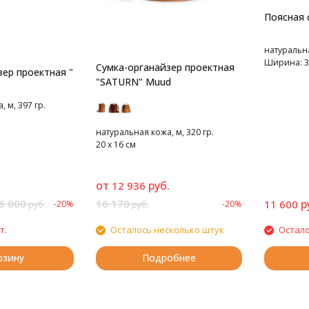
Поясная 
натуральна
Ширина: 38
Сумка-органайзер проектная
ер проектная "
"SATURN" Muud
 м, 397 гр.
натуральная кожа, м, 320 гр.
20 х 16 см
от
руб.
12 936
6 000
16 170
р
11 600
-20%
-20%
руб.
руб.
т.
Осталось несколько штук
Остало
рзину
Подробнее