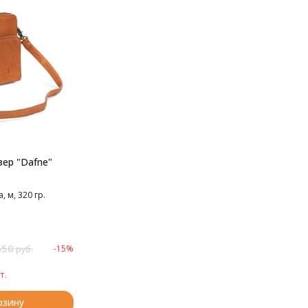
зер "Dafne"
 м, 320 гр.
650
-15%
руб.
т.
рзину