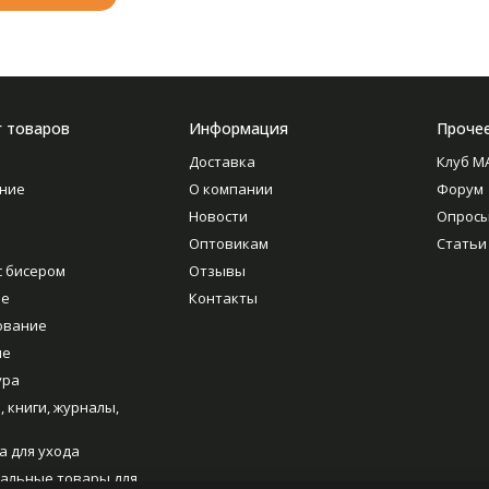
г товаров
Информация
Проче
Доставка
Клуб M
ние
О компании
Форум
Новости
Опрос
Оптовикам
Статьи
с бисером
Отзывы
ие
Контакты
ование
ие
ура
, книги, журналы,
а для ухода
альные товары для