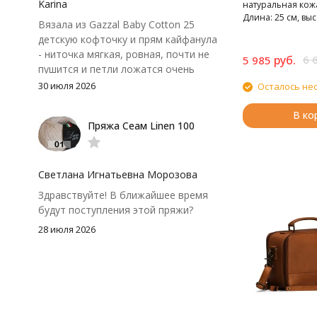
крючок поудобнее.
Karina
натуральная кожа,
Длина: 25 см, выс
Вязала из Gazzal Baby Cotton 25
детскую кофточку и прям кайфанула
- ниточка мягкая, ровная, почти не
руб.
6 
5 985
пушится и петли ложатся очень
аккуратно. После стирки полотно
30 июля 2026
Осталось не
осталось приятным и форму не
потеряло, цвет тоже не стал
В ко
Пряжа Сеам Linen 100
тусклее. Единственный нюанс -
моточки маленькие, расход лучше
посчитать заранее, а то мне одного
чуть-чуть не хватило))
Светлана Игнатьевна Морозова
Здравствуйте! В ближайшее время
будут поступления этой пряжи?
28 июля 2026