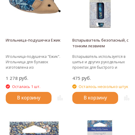
Игольница-подушечка Ежик
Вспарыватель безопасный, с
тонким лезвием
Игольница-подушечка "Ежик".
Вспарыватель используется в
Игольница для булавок
шитье и других рукодельных
изготовлена из
проектах для быстрого и
хлопчатобумажной ткани с
аккуратного распарывания
руб.
руб.
1 278
475
классическим цветочным
швов и петлей для пуговиц.
принтом, выполненным в
Вспарыватель имеет
Осталась 1 шт.
Осталось несколько штук
стиле декоративно-
эргономичную нескользящую
прикладного искусства. Новая
мягкую ручку и
В корзину
В корзину
игольница для булавок в
высококачественное острое
форме Еж. Идеальное
лезвие с безопасным шариком
дополнение к вашей
на конце и прозрачным
столешнице.
колпачком.