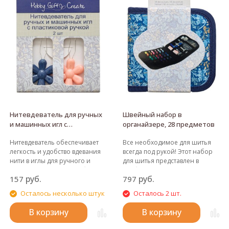
Нитевдеватель для ручных
Швейный набор в
и машинных игл с
органайзере, 28 предметов
пластиковой ручкой
Нитевдеватель обеспечивает
Все необходимое для шитья
легкость и удобство вдевания
всегда под рукой! Этот набор
нити в иглы для ручного и
для шитья представлен в
машинного шитья. Удобно
удобном хлопковом чехле с
руб.
руб.
157
797
держать в руке, благодаря
красивым винтажным принтом
пластиковой ручке. Цвет:
на молнии и включает в себя
Осталось несколько штук
Осталось 2 шт.
синий/розовый. Инструкция:
основные инструменты и
Вставьте металлическую петлю
расходные материалы:
В корзину
В корзину
нитковдевателя в ушко иглы.
пуговицы (3 шт), булавки с
Пропустите нитку через петлю.
жемчужными головками (10