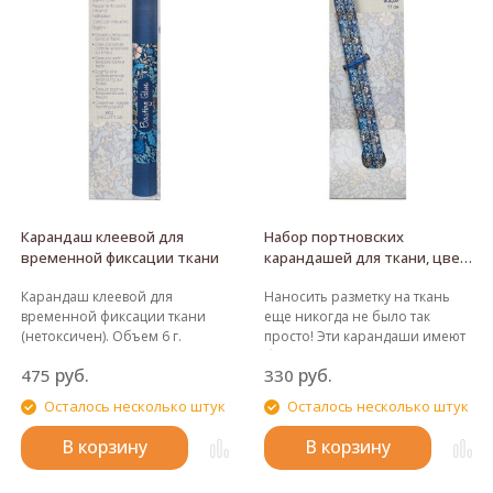
Карандаш клеевой для
Набор портновских
временной фиксации ткани
карандашей для ткани, цвет
белый и серый, линии
Карандаш клеевой для
Наносить разметку на ткань
смываются водой
временной фиксации ткани
еще никогда не было так
(нетоксичен). Объем 6 г.
просто! Эти карандаши имеют
Отличная альтернатива
белый и серый грифели,
руб.
руб.
475
330
булавкам или намётке -
которые идеально подходят
временное склеивание (до 3
для работы как со светлыми,
Осталось несколько штук
Осталось несколько штук
минут). Высыхает, очищается и
так и с темными тканями.
смывается. Идеально подходит
Разметка легко и быстро
В корзину
В корзину
для стеганых одеял,
удаляется с помощью щетки
аппликаций и поделок и т.д.
или влажной ткани, не требуя