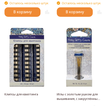
работы с вышивкой, имеют
швов и обрезания лишних
Осталось несколько штук
Осталось несколько штук
заостренные тонкие кончики.
ниток.
Длина ножниц: 93 мм.
В корзину
В корзину
Клипсы для квилтинга
Иглы с золотым ушком для
вышивания, с закруглённым
кончиком, в баночке-