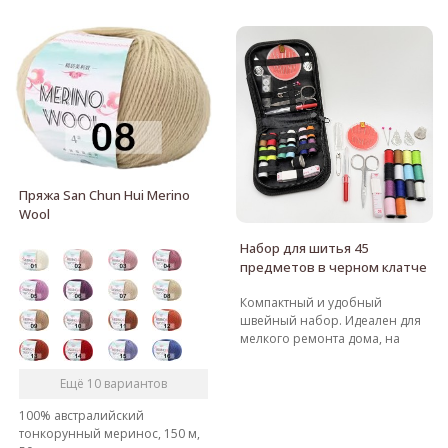
Пряжа San Chun Hui Merino
Wool
Набор для шитья 45
предметов в черном клатче
Компактный и удобный
швейный набор. Идеален для
мелкого ремонта дома, на
даче или в поездке. Размер 12
см × 12 см × 2.7 см. Набор
Ещё 10 вариантов
легко поместится в ящике
стола, сумке или чемодане. В
100% австралийский
наборе: черном тканевый
тонкорунный меринос, 150 м,
клатч на молнии - 1 шт,