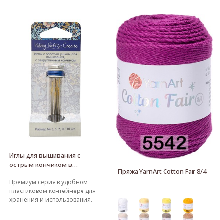
Аккуратно протяните
шт), металлический наперсток,
металлическую петлю вместе с
иглы для ручного шитья (30
ниткой назад через ушко иглы.
шт) в органайзере, 2
нитевдевателя, металлические
ножницы, булавки безопасные
(6 шт), вспарыватель,
сантиметровая лента (150 см) и
18 катушек ниток. Размер
органайзера 2.5 x 12 x 12.5 см
Иглы для вышивания с
острым кончиком в
Пряжа YarnArt Cotton Fair 8/4
пластиковом контейнере
Премиум серия в удобном
пластиковом контейнере для
хранения и использования.
Иглы с тщательно
отполированным и