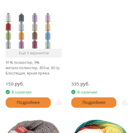
Ещё 5 вариантов
91% полиэстер, 9%
металл.полиэстер, 450 м, 60 гр.
Блестящая, яркая пряжа.
Великолепно подойдет для
руб.
руб.
150
335
отделки вечерних нарядов.
В наличии
В наличии
Подробнее
Подробнее