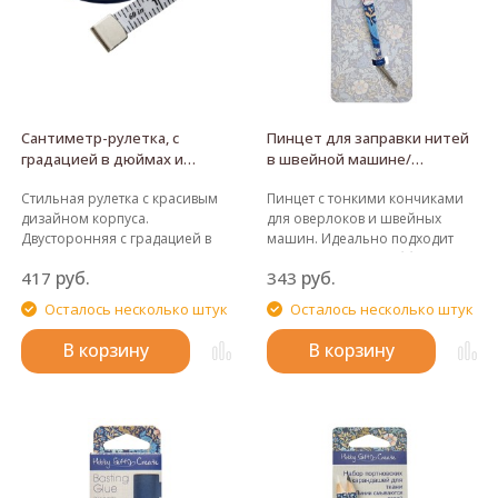
Сантиметр-рулетка, с
Пинцет для заправки нитей
градацией в дюймах и
в швейной машине/
сантиметрах
оверлоке
Стильная рулетка с красивым
Пинцет с тонкими кончиками
дизайном корпуса.
для оверлоков и швейных
Двусторонняя с градацией в
машин. Идеально подходит
сантиметрах/дюймах с
для рукоделия и хобби.
руб.
руб.
417
343
удобным механизмом
скручивания. Вытягивается
Осталось несколько штук
Осталось несколько штук
механически.
В корзину
В корзину