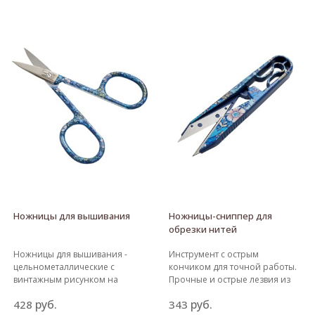
Работает с большинством
стирки. Карандаши легко
хлопчатобумажных и
затачиваются, позволяя
комбинированных тканей.
создавать четкие и тонкие
Простой в использовании
линии.
дизайн поворотной ручки.
Материал содержимого: ПВП,
глицерин, вода. Размеры
изделия: 19,2 х 6,7 х 2,5 см. Вес
брутто товара: 30 г.
Ножницы для вышивания
Ножницы-сниппер для
обрезки нитей
Ножницы для вышивания -
Инструмент с острым
цельнометаллические с
кончиком для точной работы.
винтажным рисунком на
Прочные и острые лезвия из
ручках. Предназначены для
нержавеющей стали. Отлично
руб.
руб.
428
343
подрезки нитей в процессе
подходит для распарывания