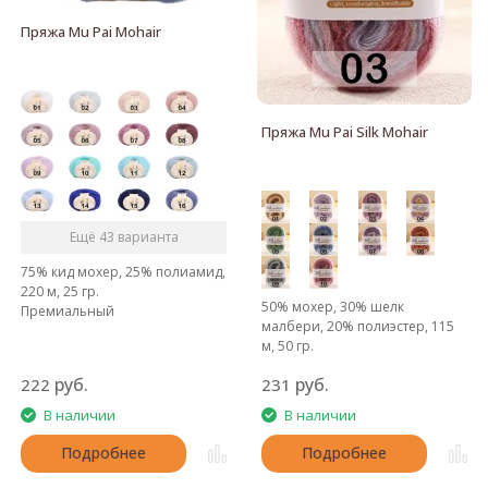
Пряжа Mu Pai Mohair
Пряжа Mu Pai Silk Mohair
Ещё 43 варианта
75% кид мохер, 25% полиамид,
220 м, 25 гр.
50% мохер, 30% шелк
Премиальный
малбери, 20% полиэстер, 115
южноафриканский кид-мохер
м, 50 гр.
Премиальный секционный
руб.
руб.
222
231
шёлковый мохер
В наличии
В наличии
Подробнее
Подробнее