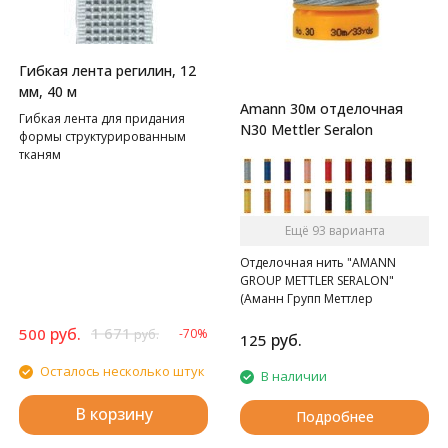
Гибкая лента регилин, 12
мм, 40 м
Amann 30м отделочная
Гибкая лента для придания
N30 Mettler Seralon
формы структурированным
тканям
Ещё 93 варианта
Отделочная нить "AMANN
GROUP METTLER SERALON"
(Аманн Групп Меттлер
Сералон), N 30 , катушка 30 м,
руб.
1 671
500
-70%
руб.
120 цветов.
руб.
125
Осталось несколько штук
В наличии
В корзину
Подробнее