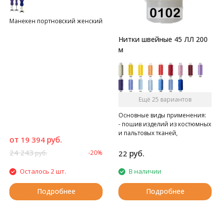
Манекен портновский женский
Нитки швейные 45 ЛЛ 200
м
Ещё 25 вариантов
Основные виды применения:
- пошив изделий из костюмных
и пальтовых тканей,
от
руб.
19 394
спецодежды
- при швейно-клеевом
24 243
руб.
-20%
22
руб.
скреплении книг в типографии
Осталось 2 шт.
В наличии
Подробнее
Подробнее