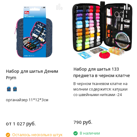
Набор для шитья 133
Набор для шитья Деним
предмета в черном клатче
Prym
В черном тканевом клатче на
молнии содержится: катушки
со швейными нитками -24
органайзер 11*12*3см
цвета+2 меланж, иглы
швейные в контейнере
различных номеров - 30 шт,
булавки наметочные-40
руб.
790
шт,нитевдеватель - 2 шт, иглы
от
руб.
1 027
самовдеваемые -12 шт,
В наличии
подушечка для игл- 1 шт,
Осталось несколько штук