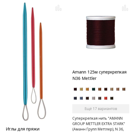
Amann 125м суперкрепкая
N36 Mettler
Ещё 17 вариантов
Суперкрепкая нить "AMANN
GROUP METTLER EXTRA STARK"
Иглы для пряжи
(Аманн Групп Меттлер), N 36,
катушка 125 м, 30 цвета.