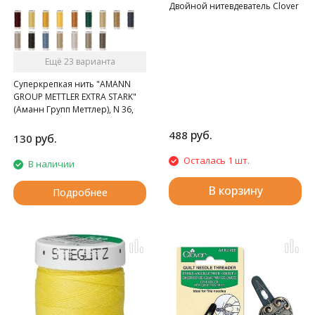
Двойной нитевдеватель Clover
Ещё 23 варианта
Суперкрепкая нить "AMANN
GROUP METTLER EXTRA STARK"
(Аманн Групп Меттлер), N 36,
катушка 30 м, 52 цвета.
руб.
488
руб.
130
Осталась 1 шт.
В наличии
В корзину
Подробнее