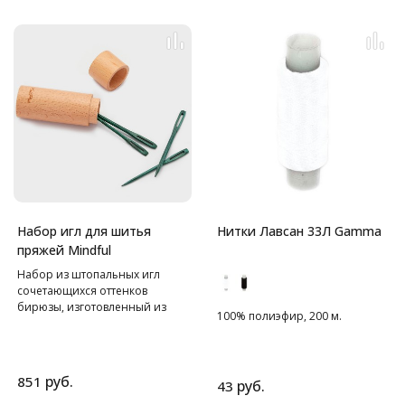
Набор игл для шитья
Нитки Лавсан 33Л Gamma
пряжей Mindful
Набор из штопальных игл
сочетающихся оттенков
бирюзы, изготовленный из
100% полиэфир, 200 м.
высокоплотной
ламинированной древесины.
В комплекте 2 маленьких и две
больших иглы, что покрывает
руб.
851
руб.
43
все потребности в шитье.
Упакован в многоразовый