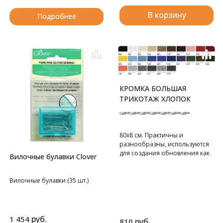
кусачки для ногтей,
вспарыватель - 1 шт,
В корзину
Подробнее
металлический наперсток - 2
шт, сантиметр - 1 шт, ножницы
- 1 шт, иглы в шприце-5 шт,
пинцет-1 шт, карандаш - 1 шт,
крючок №3,5 мм, булавки
английские – 5 шт, набор с
пуговицами.
КРОМКА БОЛЬШАЯ
ТРИКОТАЖ ХЛОПОК
80х8 см. Практичны и
разнообразны, используются
для создания обновления как
Вилочные булавки Clover
летней, так и зимней одежды.
80х8 см. В блистере 1 шт.
Вилочные булавки (35 шт.)
руб.
1 454
руб.
810