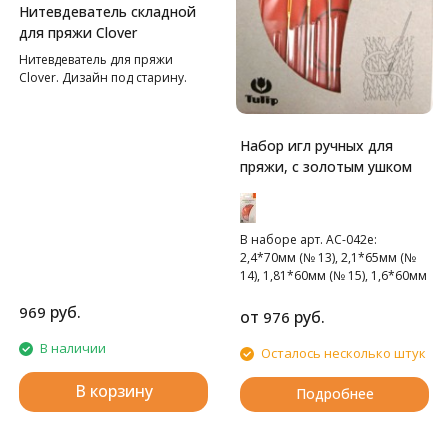
Нитевдеватель складной
для пряжи Clover
Нитевдеватель для пряжи
Clover. Дизайн под старину.
Набор игл ручных для
пряжи, с золотым ушком
В наборе арт. AC-042e:
2,4*70мм (№ 13), 2,1*65мм (№
14), 1,81*60мм (№ 15), 1,6*60мм
(№ 16)
руб.
969
В наборе арт. AC-043e:
от
руб.
976
1,6*60мм (№ 16), 1,35*54,5мм
В наличии
(№ 17), 1,24*48,5мм (№ 18),
Осталось несколько штук
1,07*45,5мм (№ 20),
0,89*39,5мм (№ 20)
В корзину
Подробнее