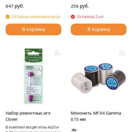
Идеально подходит для
руб.
руб.
647
256
подшива и обвяза одежды,
штор и одеял. Широкое
Осталось несколько штук
Осталось 2 шт.
отверстие легко скользит по
нескольким слоям сложенной
В корзину
В корзину
ткани, а плоское основание
удерживает их в нужном
положении для шитья. Легко
читаемая маркировка –
метрическая и имперская
система мер –выгравирована
на нержавеющей стали,
защищенной от коррозии, для
длительного использования.
Набор ремонтных игл
Мононить Mf-04 Gamma
Clover
0.15 мм
В комплект входят иглы №20 и