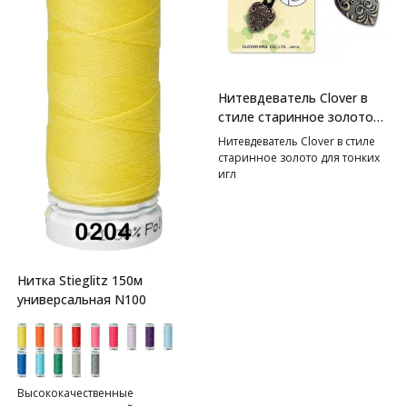
Нитевдеватель Clover в
стиле старинное золото
для тонких игл
Нитевдеватель Clover в стиле
старинное золото для тонких
игл
Нитка Stieglitz 150м
универсальная N100
Высококачественные