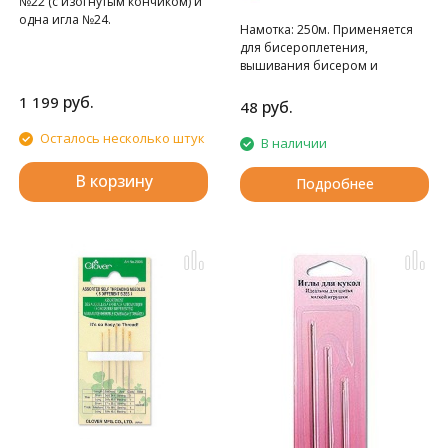
№22 (с изогнутым кончиком) и
одна игла №24.
Намотка: 250м. Применяется
для бисероплетения,
вышивания бисером и
незаметных строчек и швов.
руб.
1 199
руб.
48
Осталось несколько штук
В наличии
В корзину
Подробнее