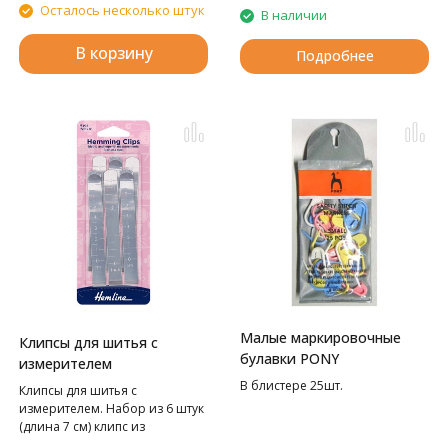
Осталось несколько штук
В наличии
деревянный футляр
цилиндрической формы, на
В корзину
который нанесен узор из
Подробнее
цветочных мотивов.
Малые маркировочные
Клипсы для шитья с
булавки PONY
измерителем
В блистере 25шт.
Клипсы для шитья с
измерителем. Набор из 6 штук
(длина 7 см) клипс из
нержавеющей стали.