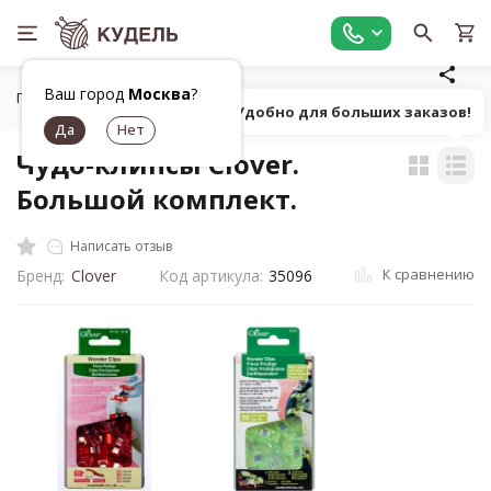
Ваш город
Москва
?
Главная
Шитье
Инструменты для шитья
Булавки, вс
Попробуй! Удобно для больших заказов!
Чудо-клипсы Clover.
Большой комплект.
Написать отзыв
К сравнению
Бренд:
Clover
Код артикула:
35096