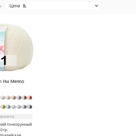
:
Цена
 Hui Merino
варианта
кий тонкорунный
0 гр.
тралийская