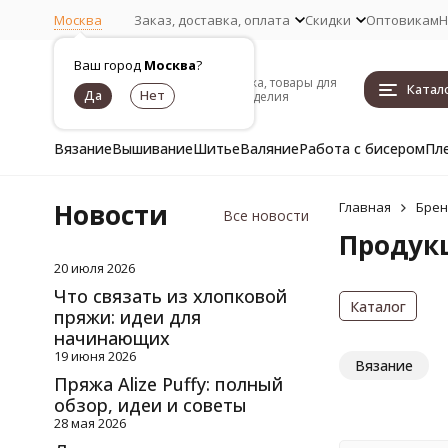
Москва
Заказ, доставка, оплата
Скидки
Оптовикам
Н
Ваш город
Москва
?
Пряжа, товары для
Катал
рукоделия
Вязание
Вышивание
Шитье
Валяние
Работа с бисером
Пл
Новости
Главная
Бре
Все новости
Продукц
20 июля 2026
Что связать из хлопковой
Каталог
пряжи: идеи для
начинающих
19 июня 2026
Вязание
Пряжа Alize Puffy: полный
обзор, идеи и советы
28 мая 2026