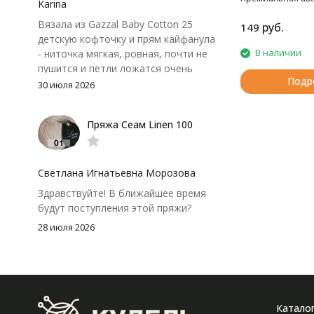
крючок поудобнее.
Karina
мериносовая пря
Вязала из Gazzal Baby Cotton 25
сырья первого с
руб.
149
детскую кофточку и прям кайфанула
В наличии
- ниточка мягкая, ровная, почти не
пушится и петли ложатся очень
Подр
аккуратно. После стирки полотно
30 июля 2026
осталось приятным и форму не
потеряло, цвет тоже не стал
Пряжа Сеам Linen 100
тусклее. Единственный нюанс -
моточки маленькие, расход лучше
посчитать заранее, а то мне одного
чуть-чуть не хватило))
Светлана Игнатьевна Морозова
Здравствуйте! В ближайшее время
будут поступления этой пряжи?
28 июля 2026
Катало