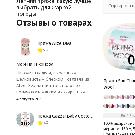
Летняя пряжа: какую лучше
Сортировать
выбрать для жаркой
погоды
Отзывы о товарах
Пряжа Alize Diva
5.0
Марина Тихонова
Ниточка гладкая, с красивым
шелковистым блеском - связала из
Пряжа San Chun
Alize Diva летний топ, полотно
Wool
получилось мягким и аккуратным.
Петли хорошо видны, вяжется
4 августа 2026
довольно быстро, после стирки
форма не поплыла. Единственный
Пряжа Gazzal Baby Cotton 25
Ещё 2 
нюанс - пряжа немного скользит и
5.0
иногда расслаивается, пришлось
100% австралийс
меринос, 150 м, 5
привыкнуть к ней и подобрать
Премиальная авс