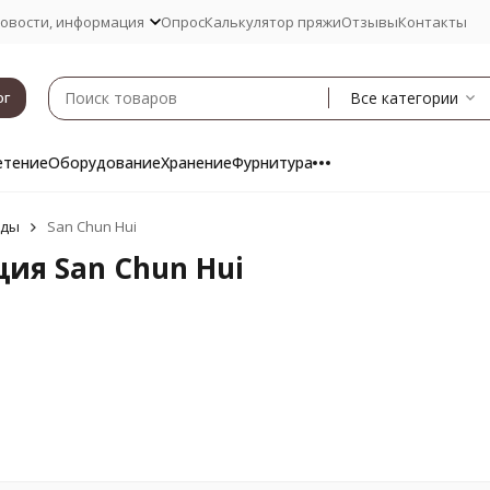
овости, информация
Опрос
Калькулятор пряжи
Отзывы
Контакты
Все категории
ог
етение
Оборудование
Хранение
Фурнитура
нды
San Chun Hui
ия San Chun Hui