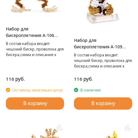
Набор для
бисероплетения А-106
Набор для
Обезьяна,
В cостав набора входит:
бисероплетения А-109
чешский бисер, проволока для
Коала,
бисера,схема и описание к
В cостав набора входит:
работе.
чешский бисер, проволока для
бисера,схема и описание к
работе.
руб.
руб.
116
116
Осталось несколько штук
В наличии
В корзину
В корзину