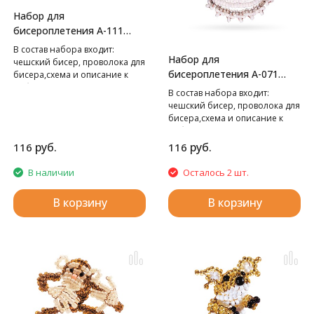
Набор для
бисероплетения А-111
Морж,
В cостав набора входит:
Набор для
чешский бисер, проволока для
бисероплетения А-071
бисера,схема и описание к
работе.
Ангелок,
В cостав набора входит:
чешский бисер, проволока для
бисера,схема и описание к
работе.
руб.
руб.
116
116
В наличии
Осталось 2 шт.
В корзину
В корзину