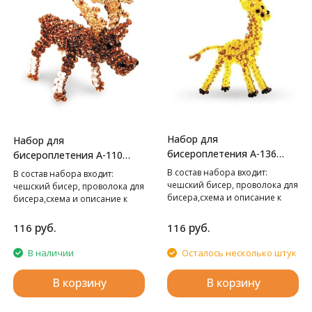
Набор для
Набор для
бисероплетения А-136
бисероплетения А-110
Жираф,
Лось,
В cостав набора входит:
В cостав набора входит:
чешский бисер, проволока для
чешский бисер, проволока для
бисера,схема и описание к
бисера,схема и описание к
работе.
работе.
руб.
руб.
116
116
В наличии
Осталось несколько штук
В корзину
В корзину