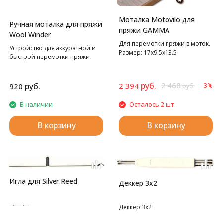
Моталка Motovilo для
Ручная моталка для пряжи
пряжи GAMMA
Wool Winder
Для перемотки пряжи в моток.
Устройство для аккуратной и
Размер: 17х9.5х13.5
быстрой перемотки пряжи
руб.
2 468
руб.
2 394
920
-3%
руб.
В наличии
Осталось 2 шт.
В корзину
В корзину
Игла для Silver Reed
Деккер 3х2
Деккер 3х2