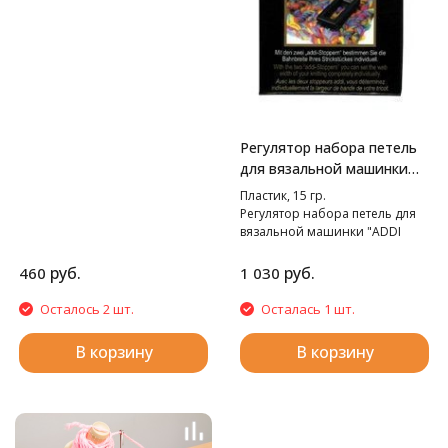
Регулятор набора петель
для вязальной машинки
"Addi Express"и "Addi
Пластик, 15 гр.
Express Kingsize"
Регулятор набора петель для
вязальной машинки "ADDI
Express" и "ADDI Express
Kingsize".
руб.
руб.
460
1 030
Осталось 2 шт.
Осталась 1 шт.
В корзину
В корзину