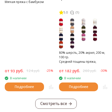
Мягкая пряжа с бамбуком
5.0
(1)
80% шерсть, 20% акрил, 200 м,
100 гр.
Средней тощины пряжа,
теплая, плотная, не скатывается
от
руб.
124
от
руб.
260
93
182
-25%
-30%
руб.
руб.
В наличии
В наличии
Подробнее
Подробнее
Смотреть все