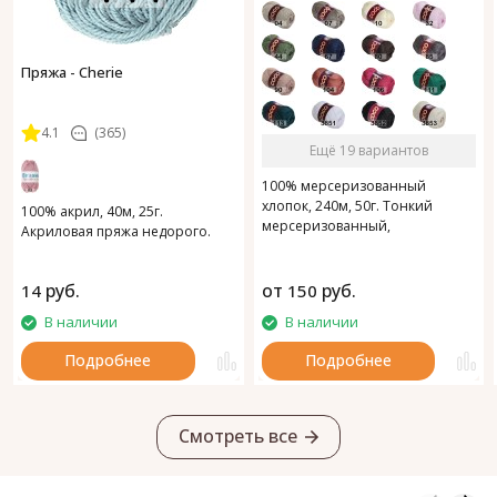
Пряжа - Cherie
4.1
(365)
Ещё 19 вариантов
100% мерсеризованный
хлопок, 240м, 50г. Тонкий
100% акрил, 40м, 25г.
мерсеризованный,
Акриловая пряжа недорого.
газоопальный хлопок.
руб.
от
руб.
14
150
В наличии
В наличии
Подробнее
Подробнее
Смотреть все