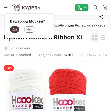
Ваш город
Москва
?
Главная
Все для вязания
Пряжа
Фасонная однотонна
Попробуй! Удобно для больших заказов!
Пряжа Hoooked Ribbon XL
44 отзыва
К сравнению
Бренд:
Hoooked
Код артикула:
24707
-50%