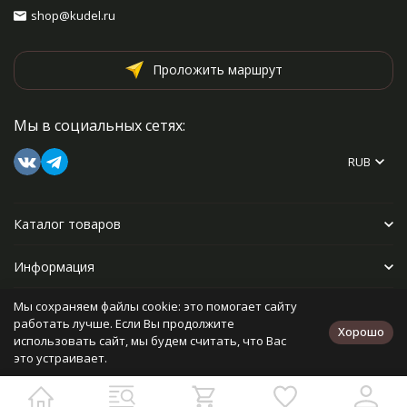
shop@kudel.ru
Проложить маршрут
Мы в социальных сетях:
RUB
Каталог товаров
Информация
Мы сохраняем файлы cookie: это помогает сайту
Прочее
работать лучше. Если Вы продолжите
Хорошо
использовать сайт, мы будем считать, что Вас
это устраивает.
Политика персональных данных
Карта сайта
Разработано в
bodysite.ru