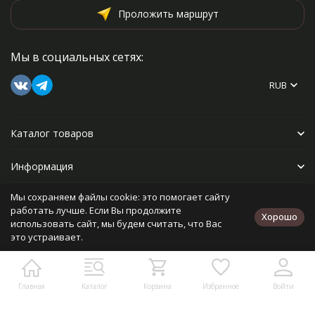
Проложить маршрут
Мы в социальных сетях:
RUB
Каталог товаров
Информация
Мы сохраняем файлы cookie: это помогает сайту
Прочее
работать лучше. Если Вы продолжите
Хорошо
использовать сайт, мы будем считать, что Вас
это устраивает.
Политика персональных данных
Карта сайта
Разработано в
bodysite.ru
Главная
Каталог
Корзина
Избранное
Войти