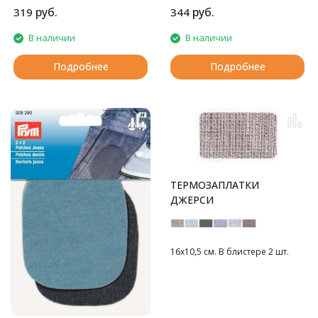
спортивной одежды.
руб.
руб.
319
344
В наличии
В наличии
Подробнее
Подробнее
ТЕРМОЗАПЛАТКИ
ДЖЕРСИ
16х10,5 см. В блистере 2 шт.