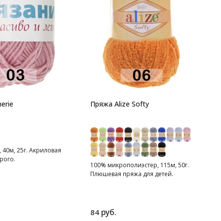
1
П
erie
Пряжа Alize Softy
 40м, 25г. Акриловая
рого.
100% микрополиэстер, 115м, 50г.
Плюшевая пряжа для детей.
руб.
84
2