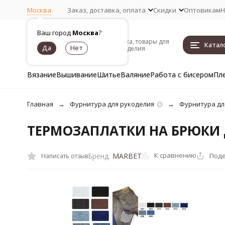
Москва
Заказ, доставка, оплата
Скидки
Оптовикам
Н
Ваш город
Москва
?
Пряжа, товары для
Катал
рукоделия
Вязание
Вышивание
Шитье
Валяние
Работа с бисером
Пл
Главная
Фурнитура для рукоделия
Фурнитура дл
ТЕРМОЗАПЛАТКИ НА БРЮКИ
К сравнению
Поде
Бренд:
MARBET
Написать отзыв