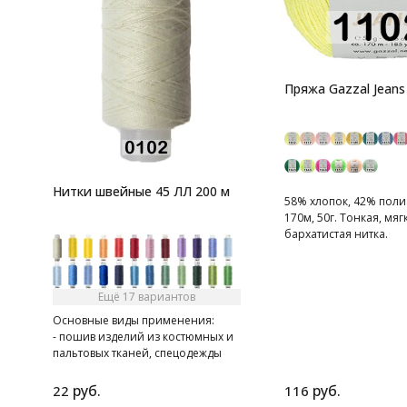
Пряжа Gazzal Jeans
Нитки швейные 45 ЛЛ 200 м
58% хлопок, 42% поли
170м, 50г. Тонкая, мяг
бархатистая нитка.
Ещё 17 вариантов
Основные виды применения:
- пошив изделий из костюмных и
пальтовых тканей, спецодежды
- при швейно-клеевом
скреплении книг в типографии
руб.
руб.
22
116