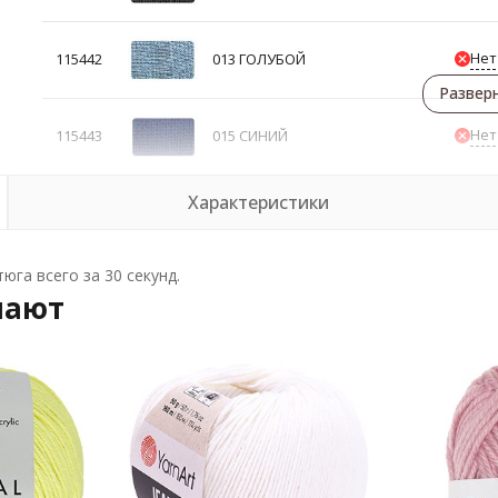
Нет
115442
013 ГОЛУБОЙ
Развер
Нет
115443
015 СИНИЙ
Характеристики
юга всего за 30 секунд.
пают