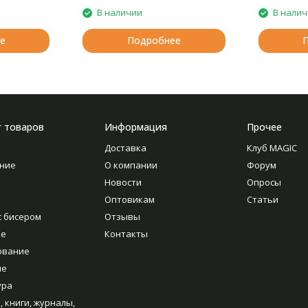
В наличии
В нали
е
Подробнее
г товаров
Информация
Прочее
Доставка
Клуб MAGIC
ние
О компании
Форум
Новости
Опросы
Оптовикам
Статьи
с бисером
Отзывы
ие
Контакты
ование
ие
ура
, книги, журналы,