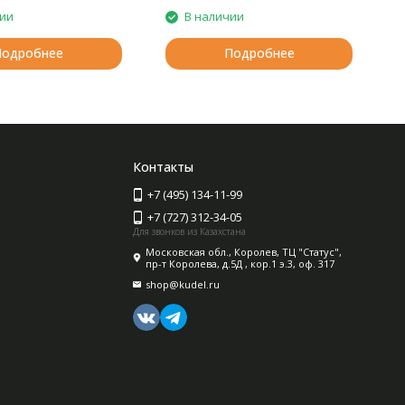
чии
В наличии
Подробнее
Подробнее
Контакты
+7 (495) 134-11-99
+7 (727) 312-34-05
Для звонков из Казахстана
Московская обл., Королев, ТЦ "Статус",
пр-т Королева, д.5Д , кор.1 э.3, оф. 317
shop@kudel.ru