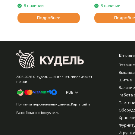
В наличии
В наличии
Подробнее
Подробне
Катало
Вязание
Вышива
2008-2026 © Кудель — Интернет-гипермаркет
Шитье
пряжи
Валяние
RUB
Работа 
Плетен
Политика персональных данных
Карта сайта
Оборуд
Разработано в
bodysite.ru
Хранен
Фурнит
Игрушки