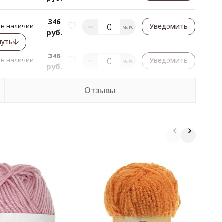
346
 в наличии
Уведомить
макс
руб.
нуть
346
 в наличии
Уведомить
макс
руб.
Отзывы
П