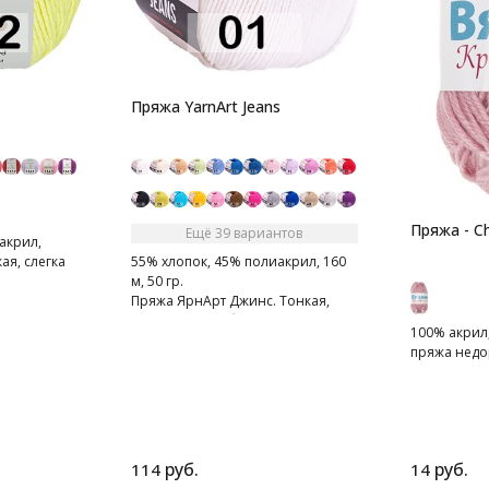
Пряжа YarnArt Jeans
Пряжа - Ch
Ещё 39 вариантов
акрил,
кая, слегка
55% хлопок, 45% полиакрил, 160
м, 50 гр.
Пряжа ЯрнАрт Джинс. Тонкая,
мягкая, слегка бархатистая нитка.
100% акрил,
Очень приятная на ощупь.
пряжа недо
руб.
руб.
114
14