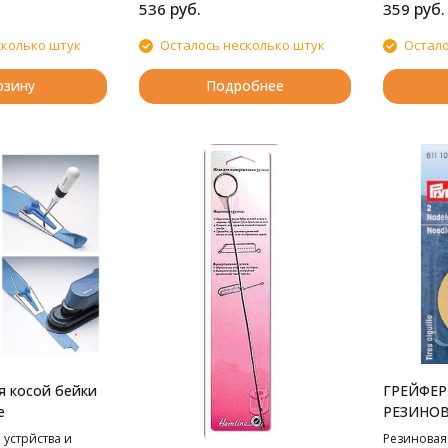
руб.
руб.
536
359
сколько штук
Осталось несколько штук
Остало
рзину
Подробнее
я косой бейки
ГРЕЙФЕР
е
РЕЗИНОВ
PRYM
устрйства и
Резиновая