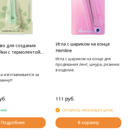
Игла с шариком на конце
во для создания
Hemline
йки с термолентой
Игла с шариком на конце для
продевания лент, шнура, резинки
в изделие.
а изготавливается за
 минут!
уб.
руб.
111
чии
Осталось несколько штук
Подробнее
В корзину