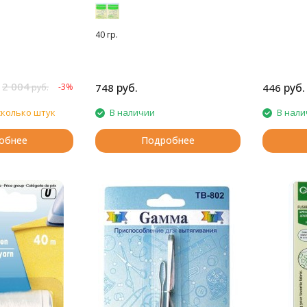
40 гр.
2 004
руб.
руб.
-3%
748
446
руб.
сколько штук
В наличии
В нали
обнее
Подробнее