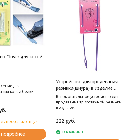
во Clover для косой
Устройство для продевания
ление для
резинки(шнура) в изделие
ния косой бейки.
Hemline
Вспомогательное устройство для
продевания трикотажной резинки
в изделие.
уб.
руб.
222
сь несколько штук
В наличии
Подробнее