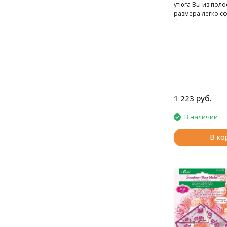
утюга Вы из поло
размера легко с
бейку.
руб.
1 223
В наличии
В ко