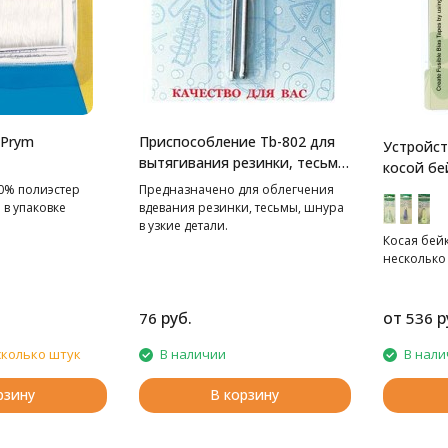
 Prym
Приспособление Tb-802 для
Устройст
вытягивания резинки, тесьмы
косой бе
Gamma
Clover
0% полиэстер
Предназначено для облегчения
в упаковке
вдевания резинки, тесьмы, шнура
в узкие детали.
Косая бейк
несколько
руб.
от
р
76
536
сколько штук
В наличии
В нали
рзину
В корзину