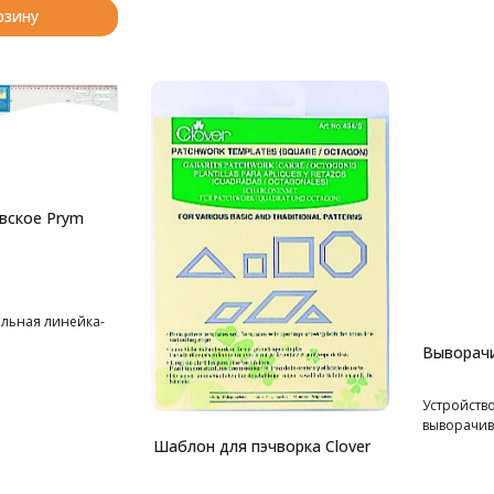
рзину
вское Prym
льная линейка-
Выворачи
Устройств
выворачива
Шаблон для пэчворка Clover