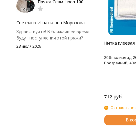
Пряжа Сеам Linen 100
тусклее. Единственный нюанс -
моточки маленькие, расход лучше
посчитать заранее, а то мне одного
чуть-чуть не хватило))
Светлана Игнатьевна Морозова
Здравствуйте! В ближайшее время
будут поступления этой пряжи?
Нитка клеевая
28 июля 2026
80% полиамид, 2
Прозрачный, 40м 
руб.
712
Осталось не
В ко