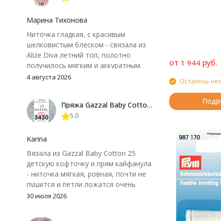
Марина Тихонова
Ниточка гладкая, с красивым
шелковистым блеском - связала из
Alize Diva летний топ, полотно
от
руб.
1 944
получилось мягким и аккуратным.
Петли хорошо видны, вяжется
4 августа 2026
Осталось не
довольно быстро, после стирки
форма не поплыла. Единственный
Подр
Пряжа Gazzal Baby Cotton 25
нюанс - пряжа немного скользит и
5.0
иногда расслаивается, пришлось
привыкнуть к ней и подобрать
крючок поудобнее.
Karina
Вязала из Gazzal Baby Cotton 25
детскую кофточку и прям кайфанула
- ниточка мягкая, ровная, почти не
пушится и петли ложатся очень
аккуратно. После стирки полотно
30 июля 2026
осталось приятным и форму не
потеряло, цвет тоже не стал