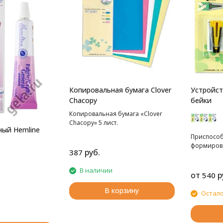
Копировальная бумага Clover
Устройст
Chacopy
бейки
Копировальная бумага «Clover
Chacopy» 5 лист.
ный Hemline
Приспособ
формирова
руб.
387
В наличии
от
р
540
В корзину
Остало