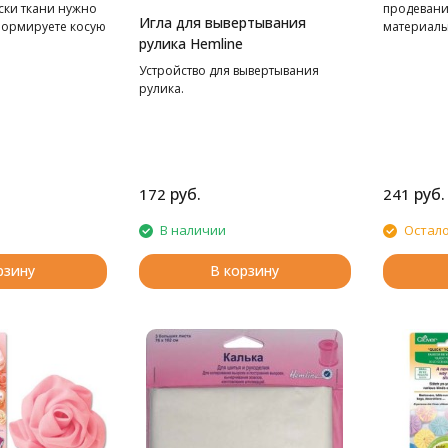
ски ткани нужно
продевани
Игла для вывертывания
формируете косую
материалы
рулика Hemline
джинс).
Устройство для вывертывания
рулика.
руб.
руб.
172
241
В наличии
Остало
рзину
В корзину