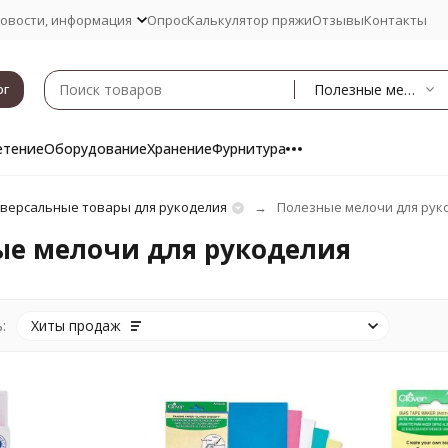
овости, информация
Опрос
Калькулятор пряжи
Отзывы
Контакты
Полезные мелочи
ог
етение
Оборудование
Хранение
Фурнитура
версальные товары для рукоделия
Полезные мелочи для рук
ые мелочи для рукоделия
:
Хиты продаж