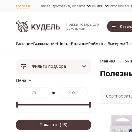
Москва
Заказ, доставка, оплата
Скидки
Оптовикам
Н
Пряжа, товары для
Катал
рукоделия
Вязание
Вышивание
Шитье
Валяние
Работа с бисером
Пл
Главная
Уни
Фильтр подбора
Полезн
Цена
до
Сортировать
Показать