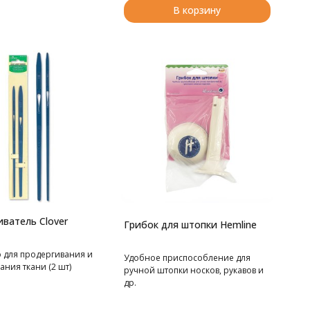
В корзину
ватель Clover
Грибок для штопки Hemline
о для продергивания и
Удобное приспособление для
ния ткани (2 шт)
ручной штопки носков, рукавов и
др.