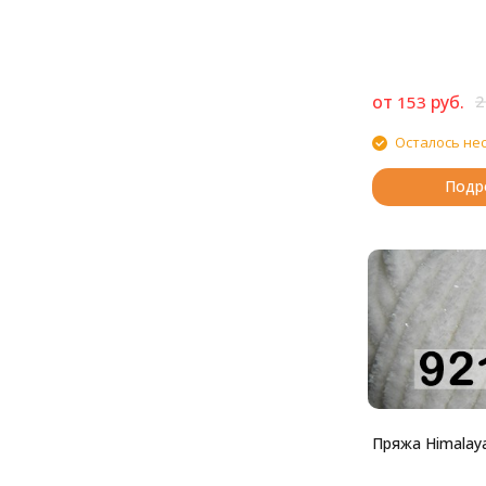
от
руб.
2
153
Осталось не
Подр
Пряжа Himalaya