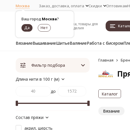
Москва
Заказ, доставка, оплата
Скидки
Оптовикам
Н
Ваш город
Москва
?
Пряжа, товары для
Катал
рукоделия
Вязание
Вышивание
Шитье
Валяние
Работа с бисером
Пл
Главная
Бре
Фильтр подбора
Пр
Длина нити в 100 г (м)
до
Каталог
Вязание
Состав пряжи
акрил, шерсть