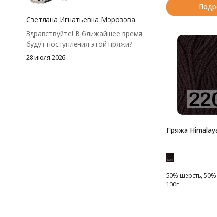
Подр
посчитать заранее, а то мне одного
чуть-чуть не хватило))
Светлана Игнатьевна Морозова
Здравствуйте! В ближайшее время
будут поступления этой пряжи?
28 июля 2026
Пряжа Himalaya
50% шерсть, 50% 
100г.