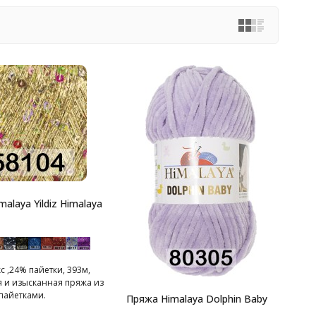
alaya Yildiz Himalaya
 ,24% пайетки, 393м,
я и изысканная пряжа из
пайетками.
Пряжа Himalaya Dolphin Baby