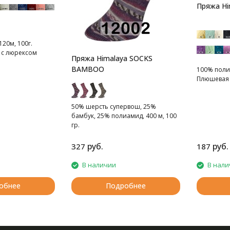
Пряжа Him
120м, 100г.
 с люрексом
Пряжа Himalaya SOCKS
BAMBOO
100% полиэ
Плюшевая
50% шерсть cупервош, 25%
бамбук, 25% полиамид, 400 м, 100
гр.
Тонкая носочная пряжа с
бамбуком
руб.
руб.
327
187
В наличии
В нали
обнее
Подробнее