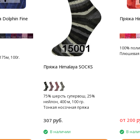
 Dolphin Fine
Пряжа Hi
100% полиэ
Плюшевая
175м, 100г.
Пряжа Himalaya SOCKS
75% шерсть cупервош, 25%
нейлон, 400 м, 100 гр.
Тонкая носочная пряжа
от
р
руб.
200
307
В наличии
В нали