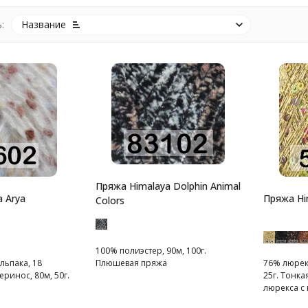
:
Название
Пряжа Himalaya Dolphin Animal
 Arya
Пряжа Him
Colors
100% полиэстер, 90м, 100г.
льпака, 18
Плюшевая пряжа
76% люрекс
ринос, 80м, 50г.
25г. Тонка
люрекса с 