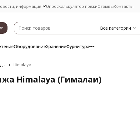
овости, информация
Опрос
Калькулятор пряжи
Отзывы
Контакты
Все категории
ог
етение
Оборудование
Хранение
Фурнитура
нды
Himalaya
яжа Himalaya (Гималаи)