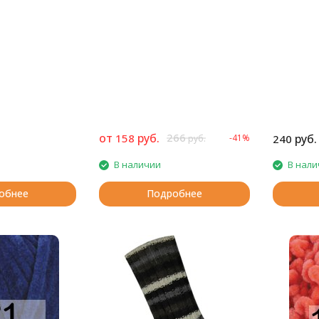
от
руб.
266
158
руб.
-41%
240
руб.
В наличии
В нали
обнее
Подробнее