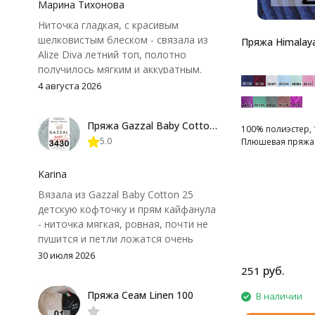
Марина Тихонова
Ниточка гладкая, с красивым
шелковистым блеском - связала из
Пряжа Himalaya
Alize Diva летний топ, полотно
получилось мягким и аккуратным.
Петли хорошо видны, вяжется
4 августа 2026
довольно быстро, после стирки
форма не поплыла. Единственный
Пряжа Gazzal Baby Cotton 25
нюанс - пряжа немного скользит и
100% полиэстер, 
5.0
Плюшевая пряжа
иногда расслаивается, пришлось
привыкнуть к ней и подобрать
крючок поудобнее.
Karina
Вязала из Gazzal Baby Cotton 25
детскую кофточку и прям кайфанула
- ниточка мягкая, ровная, почти не
пушится и петли ложатся очень
аккуратно. После стирки полотно
30 июля 2026
осталось приятным и форму не
руб.
251
потеряло, цвет тоже не стал
Пряжа Сеам Linen 100
В наличии
тусклее. Единственный нюанс -
моточки маленькие, расход лучше