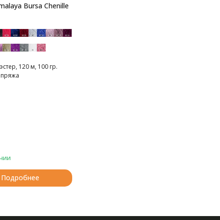
alaya Bursa Chenille
стер, 120 м, 100 гр.
 пряжа
чии
Подробнее