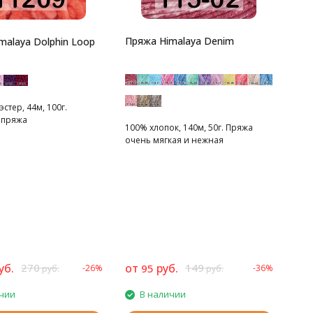
Пряжа Himalaya Denim
malaya Dolphin Loop
стер, 44м, 100г.
 пряжа
100% хлопок, 140м, 50г. Пряжа
очень мягкая и нежная
уб.
270
от
руб.
149
95
-26%
-36%
руб.
руб.
чии
В наличии