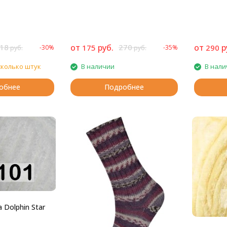
18
от
руб.
270
от
р
175
290
-30%
-35%
руб.
руб.
сколько штук
В наличии
В нали
обнее
Подробнее
 Dolphin Star