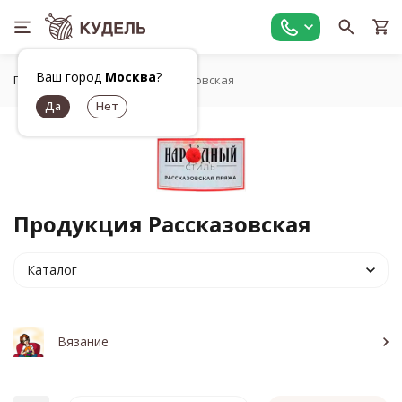
Ваш город
Москва
?
Главная
Бренды
Рассказовская
Продукция Рассказовская
Каталог
Вязание