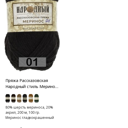
Пряжа Рассказовская
Народный стиль Меринос
Гладкокрашенный
80% шерсть мериноса, 20%
акрил, 200 м, 100 гр.
Меринос гладкокрашенный
-пряжа с мериносовой
шерстью.