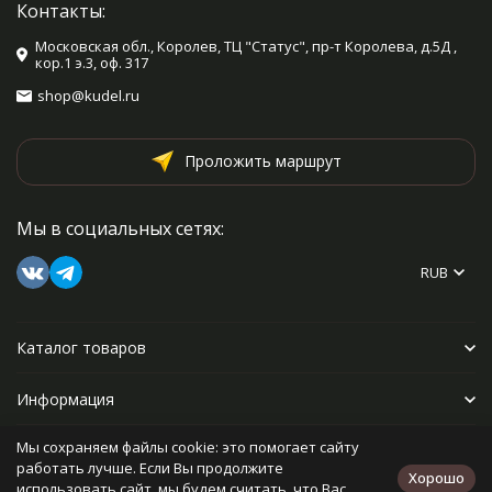
Контакты:
Московская обл., Королев, ТЦ "Статус", пр-т Королева, д.5Д ,
кор.1 э.3, оф. 317
shop@kudel.ru
Проложить маршрут
Мы в социальных сетях:
RUB
Каталог товаров
Информация
Мы сохраняем файлы cookie: это помогает сайту
Прочее
работать лучше. Если Вы продолжите
Хорошо
использовать сайт, мы будем считать, что Вас