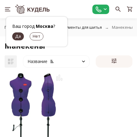
Ваш город
Москва
?
Главная
Шитье
Инструменты для шитья
Манекены
Манекены
Название