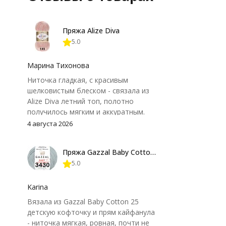
Пряжа Alize Diva
5.0
Марина Тихонова
Ниточка гладкая, с красивым
шелковистым блеском - связала из
Alize Diva летний топ, полотно
получилось мягким и аккуратным.
Петли хорошо видны, вяжется
4 августа 2026
довольно быстро, после стирки
форма не поплыла. Единственный
Пряжа Gazzal Baby Cotton 25
нюанс - пряжа немного скользит и
5.0
иногда расслаивается, пришлось
привыкнуть к ней и подобрать
крючок поудобнее.
Karina
Вязала из Gazzal Baby Cotton 25
детскую кофточку и прям кайфанула
- ниточка мягкая, ровная, почти не