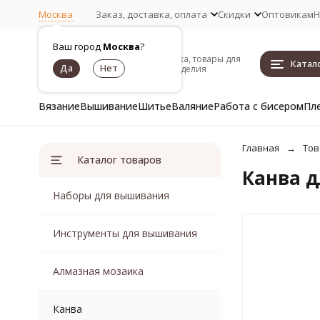
Москва
Заказ, доставка, оплата
Скидки
Оптовикам
Н
Ваш город
Москва
?
Пряжа, товары для
Катал
рукоделия
Вязание
Вышивание
Шитье
Валяние
Работа с бисером
Пл
Главная
Тов
Каталог товаров
Канва 
Наборы для вышивания
Инструменты для вышивания
Алмазная мозаика
Канва