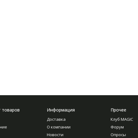
г товаров
Информация
Прочее
Доставка
Клуб MAGIC
ние
О компании
Форум
Новости
Опросы