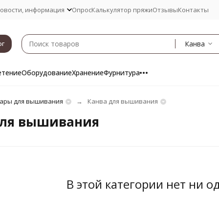
овости, информация
Опрос
Калькулятор пряжи
Отзывы
Контакты
Канва
ог
етение
Оборудование
Хранение
Фурнитура
ары для вышивания
Канва для вышивания
для вышивания
В этой категории нет ни о