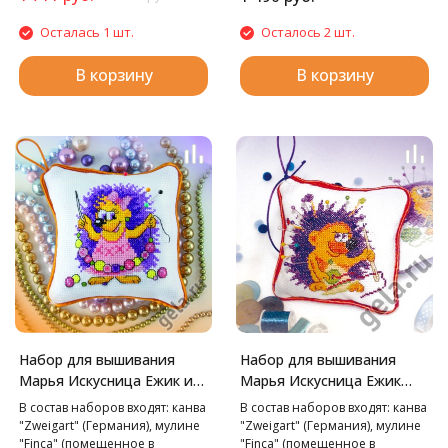
Осталась 1 шт.
Осталось 2 шт.
В корзину
В корзину
Набор для вышивания
Набор для вышивания
Марья Искусница Ежик и
Марья Искусница Ежик
бусы, 10х10 см
пришивает пуговицу,
В состав наборов входят: канва
В состав наборов входят: канва
10х10 см
"Zweigart" (Германия), мулине
"Zweigart" (Германия), мулине
"Finca" (помещенное в
"Finca" (помещенное в