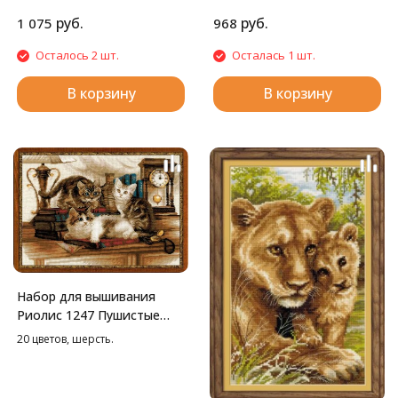
руб.
руб.
1 075
968
Осталось 2 шт.
Осталась 1 шт.
В корзину
В корзину
Набор для вышивания
Риолис 1247 Пушистые
друзья, 40*30 см
20 цветов, шерсть.