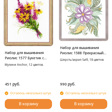
Набор для вышивания
Набор для вышивания
Риолис 1588 Прекрасный
Риолис 1577 Букетик с
цветок, 30*34 см
Шерсть/акрил Safil, 18 цветов.
рудбекией, 15*18 см
Мулине Anchor, 12 цветов.
руб.
руб.
451
990
Осталось несколько штук
Осталось несколько штук
В корзину
В корзину