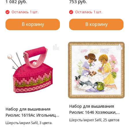
руб.
руб.
1 082
753
Осталась 1 шт.
Осталась 1 шт.
В корзину
В корзину
Набор для вышивания
Набор для вышивания
Риолис 1646 Хозяюшки,
Риолис 1619Ас Игольница
30*30 см
Шерсть/акрил Safil, 25 цветов
Утюжок, 5,5*3,5*5 см
Шерсть/акрил Safil, 3 цвета.