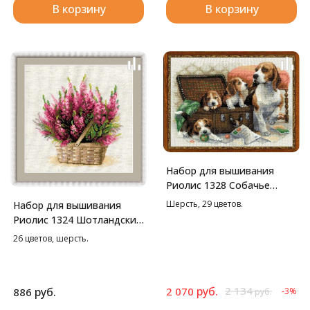
В корзину
В корзину
Набор для вышивания
Риолис 1328 Собачье
семейство, 40*30 см
Шерсть, 29 цветов.
Набор для вышивания
Риолис 1324 Шотландский
вереск, 25*25 см
26 цветов, шерсть.
руб.
2 134
руб.
2 070
886
-3%
руб.