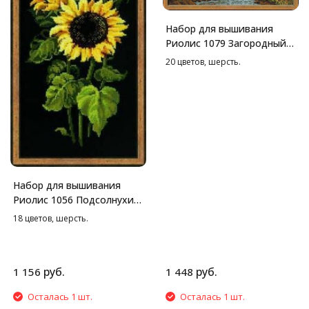
Набор для вышивания
Риолис 1079 Загородный
пейзаж. Осень, 38*26 см
20 цветов, шерсть.
Набор для вышивания
Риолис 1056 Подсолнухи
на черной канве, 25*50 см
18 цветов, шерсть.
руб.
руб.
1 156
1 448
Осталась 1 шт.
Осталась 1 шт.