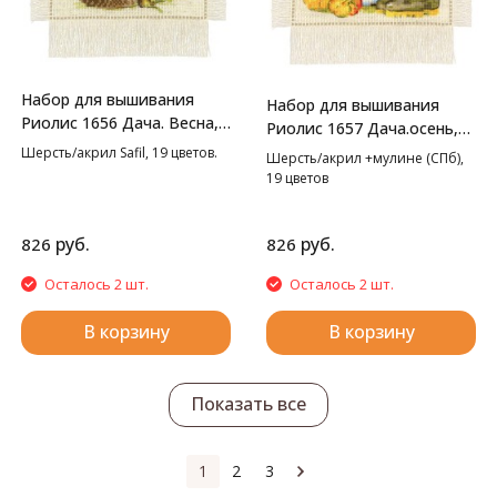
Набор для вышивания
Набор для вышивания
Риолис 1656 Дача. Весна,
Риолис 1657 Дача.осень,
20*30 см
20*30 см
Шерсть/акрил Safil, 19 цветов.
Шерсть/акрил +мулине (СПб),
19 цветов
руб.
руб.
826
826
Осталось 2 шт.
Осталось 2 шт.
В корзину
В корзину
Показать все
1
2
3