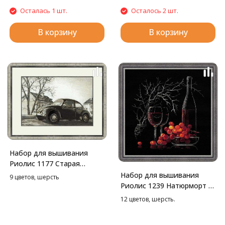
Осталась 1 шт.
Осталось 2 шт.
В корзину
В корзину
Набор для вышивания
Риолис 1177 Старая
фотография. Жук, 38*26
Набор для вышивания
9 цветов, шерсть
см
Риолис 1239 Натюрморт с
красным вином, 30*30 см
12 цветов, шерсть.