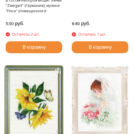
В состав наборов входят: канва
"Finca", игла, подробная схема-
"Zweigart" (Германия), мулине
инструкция.
"Finca" (помещенное в
фирменные органайзеры),
игла "Hemline", подробная
руб.
руб.
530
640
схема-инструкция и кант
«PEGA» (Чехия).
Осталось 2 шт.
Осталась 1 шт.
В корзину
В корзину