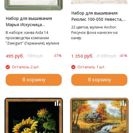
Набор для вышивания
Набор для вышивания
Риолис 100-050 Невеста,
Марья Искусница
30*40 см
22 цветов, мулине Anchor.
Подсолнухи /Марья
Рисунок фона нанесен на
В наборе: канва Aida 14
Искусница/, 20х25 см
канву.
производства компании
"Zweigart" (Германия), мулине
"Finca", игла, подробная схема-
инструкция.
руб.
780
руб.
2 280
495
1 350
-37%
-41%
руб.
руб.
Осталось 2 шт.
Осталась 1 шт.
В корзину
В корзину