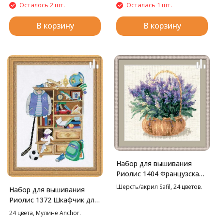
Осталось 2 шт.
Осталась 1 шт.
В корзину
В корзину
Набор для вышивания
Риолис 1404 Французская
лаванда, 25*25 см
Шерсть/акрил Safil, 24 цветов.
Набор для вышивания
Риолис 1372 Шкафчик для
мальчика, 30*40 см
24 цвета, Мулине Anchor.