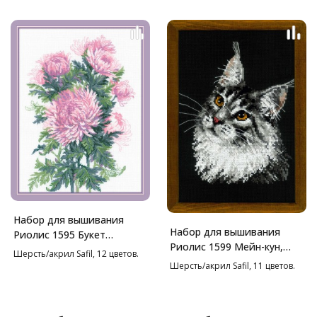
Набор для вышивания
Набор для вышивания
Риолис 1595 Букет
Риолис 1599 Мейн-кун,
хризантем, 30*40 см
Шерсть/акрил Safil, 12 цветов.
21*30 см
Шерсть/акрил Safil, 11 цветов.