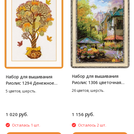
Набор для вышивания
Набор для вышивания
Риолис 1306 цветочная
Риолис 1294 Денежное
улица, 26*38 см
дерево, 21*30 см
26 цветов, шерсть.
5 цветов, шерсть.
руб.
руб.
1 020
1 156
Осталась 1 шт.
Осталось 2 шт.