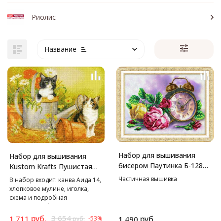
Риолис
Название
Набор для вышивания
Набор для вышивания
бисером Паутинка Б-1287
Kustom Krafts Пушистая
Розовый час, 38*28 см
радость, 36х28 см
Частичная вышивка
В набор входит: канва Аида 14,
хлопковое мулине, иголка,
схема и подробная
инструкция-буклет на русском
языке.
руб.
3 654
1 711
руб.
-53%
1 490
руб.