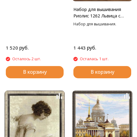
Набор для вышивания
Риолис 1262 Львица с
львенком, 22*38 см
Набор для вышивания.
руб.
руб.
1 520
1 443
Осталось 2 шт.
Осталась 1 шт.
В корзину
В корзину