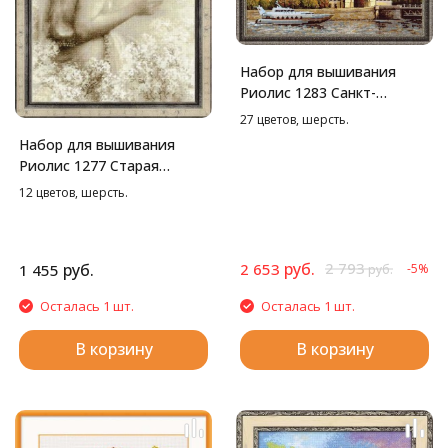
Набор для вышивания
Риолис 1283 Санкт-
петербург.
27 цветов, шерсть.
Адмиралтейская
Набор для вышивания
набережная, 40*40 см
Риолис 1277 Старая
фотография. Письмо,
12 цветов, шерсть.
26*38 см
руб.
2 793
руб.
2 653
1 455
-5%
руб.
Осталась 1 шт.
Осталась 1 шт.
В корзину
В корзину