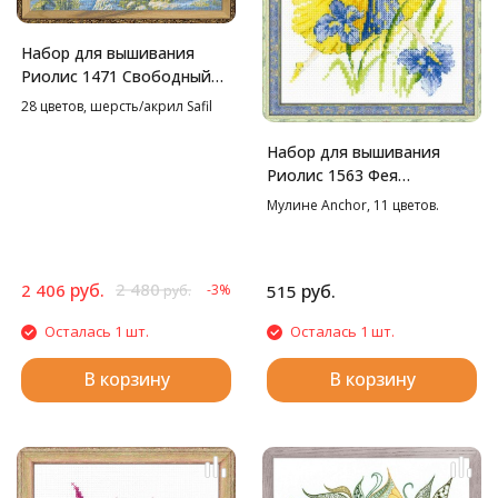
Набор для вышивания
Риолис 1471 Свободный
полет, 50*40 см
28 цветов, шерсть/акрил Safil
Набор для вышивания
Риолис 1563 Фея
солнечного дня, 15*20 см
Мулине Anchor, 11 цветов.
руб.
2 480
2 406
руб.
-3%
515
руб.
Осталась 1 шт.
Осталась 1 шт.
В корзину
В корзину