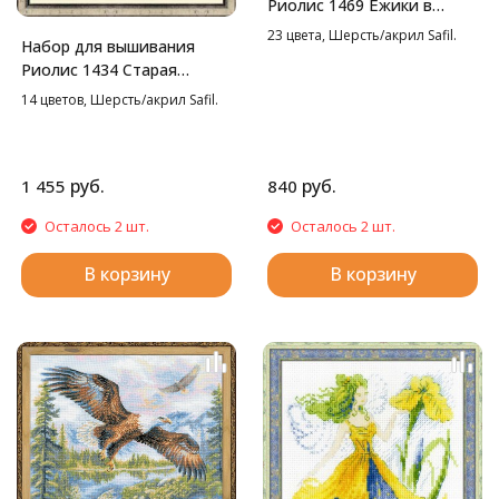
Риолис 1469 Ёжики в
бруснике, 25*25 см
23 цвета, Шерсть/акрил Safil.
Набор для вышивания
Риолис 1434 Старая
фотография. Ривьера,
14 цветов, Шерсть/акрил Safil.
26*38 см
руб.
руб.
1 455
840
Осталось 2 шт.
Осталось 2 шт.
В корзину
В корзину