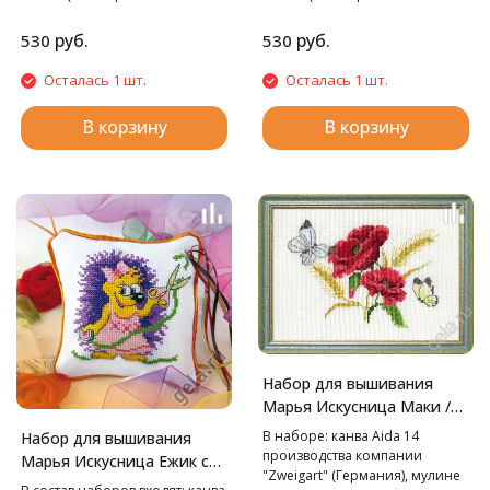
фирменные органайзеры),
фирменные органайзеры),
игла "Hemline", подробная
игла "Hemline", подробная
руб.
руб.
530
530
схема-инструкция и кант
схема-инструкция и кант
«PEGA» (Чехия).
«PEGA» (Чехия).
Осталась 1 шт.
Осталась 1 шт.
В корзину
В корзину
Набор для вышивания
Марья Искусница Маки /
Марья Искусница/, 25х20
В наборе: канва Aida 14
Набор для вышивания
см
производства компании
Марья Искусница Ежик с
"Zweigart" (Германия), мулине
лентами, 10х10 см