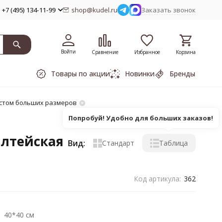
+7 (495) 134-11-99
shop@kudel.ru
Заказать звонок
Войти
Сравнение
Избранное
Корзина
Товары по акции
Новинки
Бренды
стом больших размеров
Попробуй! Удобно для больших заказов!
алтейская
Вид:
Стандарт
Таблица
Код артикула:
362
40*40 см