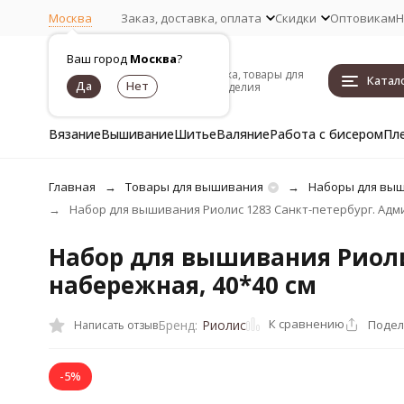
Москва
Заказ, доставка, оплата
Скидки
Оптовикам
Н
Ваш город
Москва
?
Пряжа, товары для
Катал
рукоделия
Вязание
Вышивание
Шитье
Валяние
Работа с бисером
Пл
Главная
Товары для вышивания
Наборы для вы
Набор для вышивания Риолис 1283 Санкт-петербург. Адм
Набор для вышивания Риоли
набережная, 40*40 см
К сравнению
Подел
Бренд:
Риолис
Написать отзыв
-5%