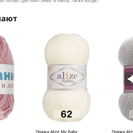
gart белая. Цветная схема. В набор также входит
пают
Пряжа Alize My Baby
Пряжа Ali