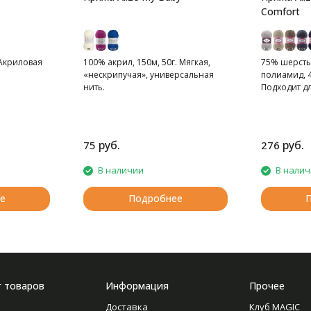
Comfort
 Акриловая
100% акрил, 150м, 50г. Мягкая,
75% шерсть
«нескрипучая», универсальная
полиамид, 4
нить.
Подходит д
тапочек, ша
руб.
руб.
75
276
В наличии
В нали
е
Подробнее
г товаров
Информация
Прочее
Доставка
Клуб MAGIC