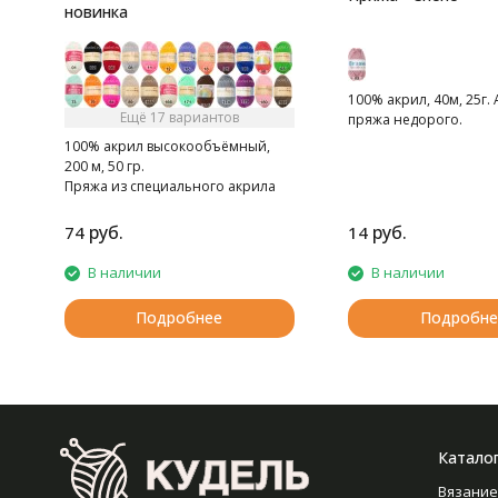
новинка
100% акрил, 40м, 25г.
Ещё 17 вариантов
пряжа недорого.
100% акрил высокообъёмный,
200 м, 50 гр.
Пряжа из специального акрила
для детей.
руб.
руб.
74
14
В наличии
В наличии
Подробнее
Подробне
Катало
Вязание