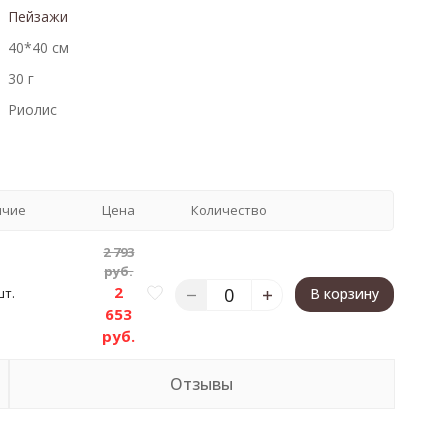
Пейзажи
40*40 см
30 г
Риолис
ичие
Цена
Количество
2 793
руб.
2
шт.
В корзину
653
руб.
Отзывы