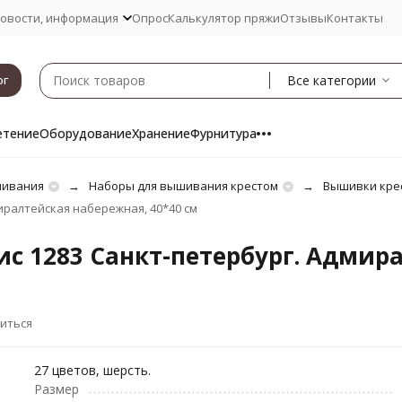
овости, информация
Опрос
Калькулятор пряжи
Отзывы
Контакты
Все категории
ог
етение
Оборудование
Хранение
Фурнитура
шивания
Наборы для вышивания крестом
Вышивки кре
иралтейская набережная, 40*40 см
с 1283 Санкт-петербург. Адмир
иться
27 цветов, шерсть.
Размер