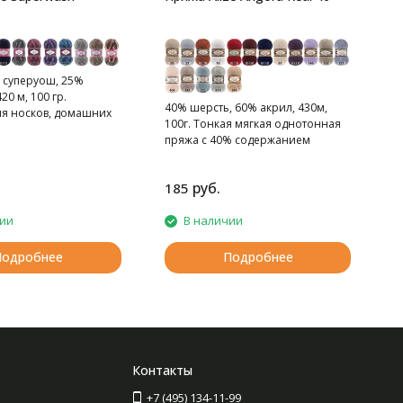
 суперуош, 25%
20 м, 100 гр.
40% шерсть, 60% акрил, 430м,
ля носков, домашних
100г. Тонкая мягкая однотонная
рфов, шапок и т.д.
пряжа с 40% содержанием
шерсти.
руб.
185
1
чии
В наличии
Подробнее
Подробнее
Контакты
+7 (495) 134-11-99