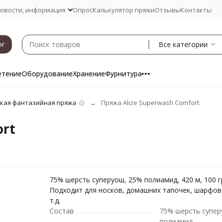
овости, информация
Опрос
Калькулятор пряжи
Отзывы
Контакты
Все категории
ог
етение
Оборудование
Хранение
Фурнитура
ская фантазийная пряжа
Пряжа Alize Superwash Comfort
ort
75% шерсть суперуош, 25% полиамид, 420 м, 100 г
Подходит для носков, домашних тапочек, шарфов
т.д.
Состав
75% шерсть супер
полиамид