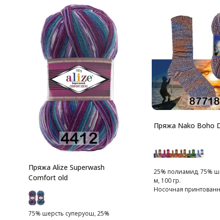
Пряжа Nako Boho 
Пряжа Alize Superwash
25% полиамид, 75% ше
Comfort old
м, 100 гр.
Носочная принтованн
75% шерсть суперуош, 25%