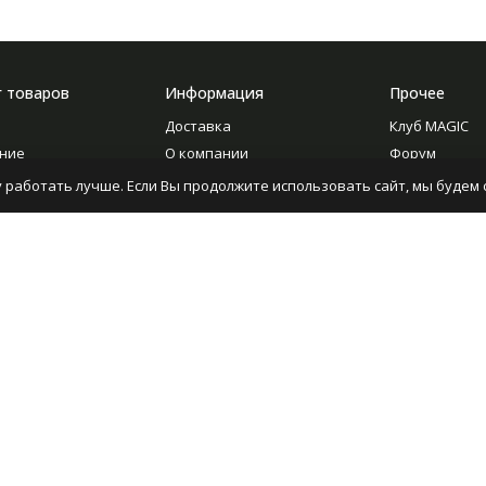
г товаров
Информация
Прочее
Доставка
Клуб MAGIC
ние
О компании
Форум
Новости
Опросы
 работать лучше. Если Вы продолжите использовать сайт, мы будем с
Оптовикам
Статьи
с бисером
Отзывы
ие
Контакты
ование
ие
ура
, книги, журналы,
а для ухода
альные товары для
ия