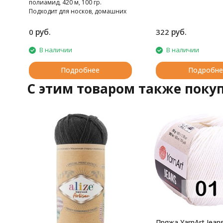
полиамид, 420 м, 100 гр.
Подходит для носков, домашних
тапочек, шарфов, шапок и т.д.
руб.
руб.
0
322
В наличии
В наличии
Подробнее
Подробне
C этим товаром также поку
Пряжа YarnArt Jean