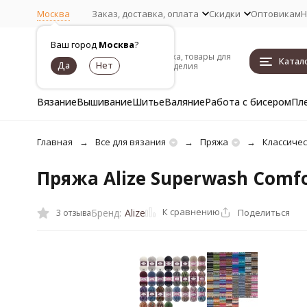
Москва
Заказ, доставка, оплата
Скидки
Оптовикам
Н
Ваш город
Москва
?
Пряжа, товары для
Катал
рукоделия
Вязание
Вышивание
Шитье
Валяние
Работа с бисером
Пл
Главная
Все для вязания
Пряжа
Классиче
Пряжа Alize Superwash Comf
К сравнению
Поделиться
Бренд:
Alize
3 отзыва