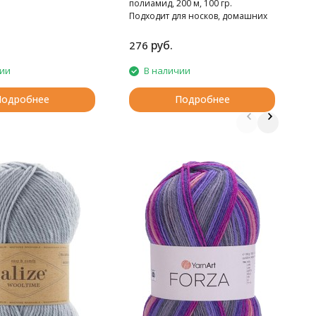
полиамид, 200 м, 100 гр.
Подходит для носков, домашних
тапочек, шарфов, шапок и т.д.
руб.
276
7
чии
В наличии
Подробнее
Подробнее
П
W
9