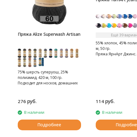
Пряжа Alize Superwash Artisan
Ещё 39 вариа
55% хлопок, 45% поли
м, 50 гр.
Пряжа ЯрнАрт Джинс. 
мягкая, слегка бархати
Очень приятная на ощ
75% шерсть суперуош, 25%
полиамид, 420 м, 100 гр.
Подходит для носков, домашних
тапочек, шарфов, шапок и т.д.
руб.
руб.
276
114
В наличии
В наличии
Подробнее
Подробне