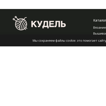
Катало
Вязание
Вышива
2008-2026 © Кудель — Интернет-гипермаркет
Шитье
Мы сохраняем файлы cookie: это помогает сайту
пряжи
Валяние
RUB
Работа 
Плетен
Политика персональных данных
Карта сайта
Оборуд
Разработано в
bodysite.ru
Хранен
Фурнит
Игрушки
фильмы
Средств
Универс
рукодел