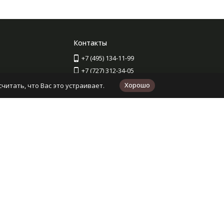
Контакты
+7 (495) 134-11-99
+7 (727) 312-34-05
Для звонков из Казахстана
Хорошо
читать, что Вас это устраивает.
Московская обл., Королев, ТЦ "Статус",
пр-т Королева, д.5Д , кор.1 э.3, оф. 317
shop@kudel.ru