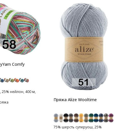
П
8
2
yYarn Comfy
 25% нейлон, 400 м,
Пряжа Alize Wooltime
ряжа
75% шерсть суперуош, 25%