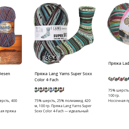
Пряжа Lad
Desen
Пряжа Lang Yarns Super Soxx
Color 4-Fach
75% шерсть,
100 гр.
рсть, 400
75% шерсть, 25% полиамид, 420
Носочная п
м, 100 гр. Пряжа Lang Yarns Super
ая пряжа
Soxx Color 4-Fach — идеальный
выбор для вязания носков и
других изделий, требующих
особой прочности и