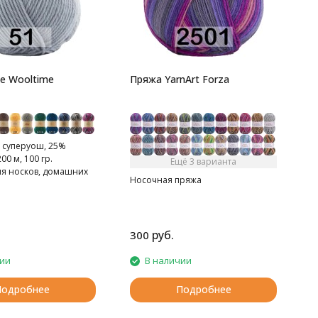
м
М
н
ze Wooltime
Пряжа YarnArt Forza
 суперуош, 25%
00 м, 100 гр.
Ещё 3 варианта
ля носков, домашних
Носочная пряжа
рфов, шапок и т.д.
руб.
300
2
чии
В наличии
Подробнее
Подробнее