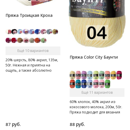
Пряжа Троицкая Кроха
Ещё 10 вариантов
Пряжа Color City Баунти
20% шерсть, 80% акрил, 135м,
50г. Нежная и приятна на
ощупь, а также абсолютно
гипоаллергенна
Ещё 11 вариантов
60% хлопок, 40% акрил из
кокосового молока, 200м, 50г.
Пряжа подходит для вязания
крючком, спицами и на
вязальной машине.
руб.
руб.
87
88