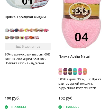
Пряжа Троицкая Фиджи
Ещё 5 вариантов
20% мериносовая шерсть, 60%
Пряжа Adelia Natali
хлопок, 20% акрил, 95м, 50г.
Новинка сезона – чудесная
находка для малышей и их
родителей!
100% акрил, 300м, 50г. Пряжа
равномерной толщины,
скрученная из трех нитей
руб.
руб.
100
102
В наличии
В наличии