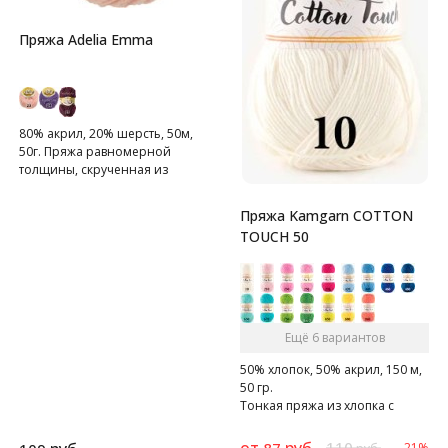
Пряжа Adelia Emma
80% акрил, 20% шерсть, 50м,
50г. Пряжа равномерной
толщины, скрученная из
одиннадцати нитей.
Пряжа Kamgarn COTTON
TOUCH 50
Ещё 6 вариантов
50% хлопок, 50% акрил, 150 м,
50 гр.
Тонкая пряжа из хлопка с
акрилом.
от
руб.
110
87
-21%