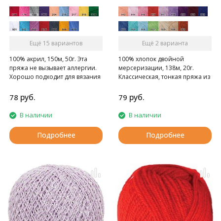
Ещё 15 вариантов
Ещё 2 варианта
100% акрил, 150м, 50г. Эта
100% хлопок двойной
пряжа не вызывает аллергии.
мерсеризации, 138м, 20г.
Хорошо подходит для вязания
Классическая, тонкая пряжа из
моделей для детей.
хлопка, нить с глянцевым
отливом, для вязания кружева,
руб.
руб.
78
79
скатертей, штор, вышивания,
для вязания ажурной одежды.
В наличии
В наличии
Подробнее
Подробнее