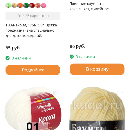
Плетение кружев на
коклюшках, филейное
кружево, вязание крючком.
Ещё 26 вариантов
100% акрил, 175м, 50г. Пряжа
предназначена специально
для детских изделий.
руб.
86
руб.
85
В наличии
В наличии
В корзину
Подробнее