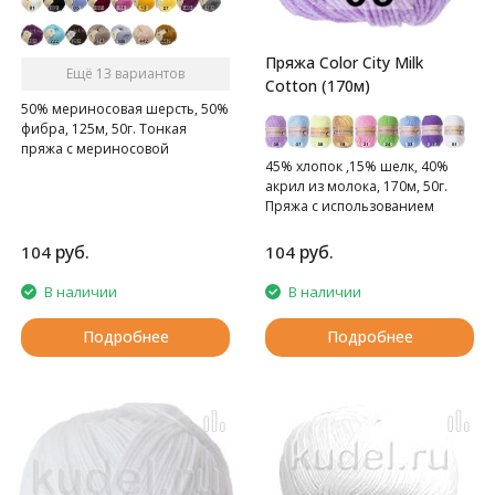
Пряжа Color City Milk
Ещё 13 вариантов
Cotton (170м)
50% мериносовая шерсть, 50%
фибра, 125м, 50г. Тонкая
пряжа с мериносовой
45% хлопок ,15% шелк, 40%
шерстью. Подходит для детей.
акрил из молока, 170м, 50г.
Пряжа с использованием
молока.
руб.
руб.
104
104
В наличии
В наличии
Подробнее
Подробнее