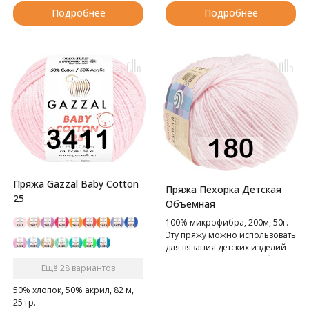
Подробнее
Подробнее
Пряжа Gazzal Baby Cotton
Пряжа Пехорка Детская
25
Объемная
100% микрофибра, 200м, 50г.
Эту пряжу можно использовать
для вязания детских изделий
для грудничков и детей более
Ещё 28 вариантов
старшего возраста, она не
вызывает аллергических
50% хлопок, 50% акрил, 82 м,
реакций.
25 гр.