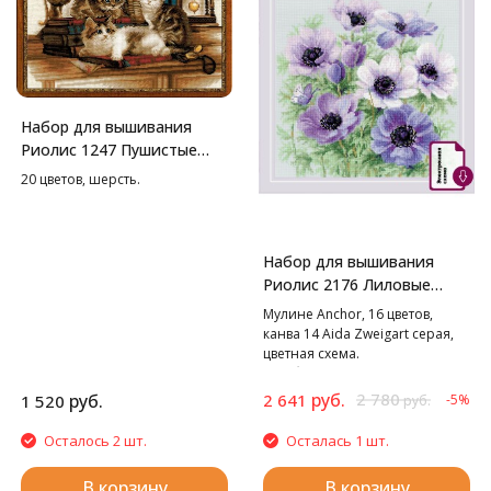
Набор для вышивания
Риолис 1247 Пушистые
друзья, 40*30 см
20 цветов, шерсть.
Набор для вышивания
Риолис 2176 Лиловые
Анемоны, 30*30 см
Мулине Anchor, 16 цветов,
канва 14 Aida Zweigart серая,
цветная схема.
В наборе используются
техники: крест, полукрест,
руб.
2 780
руб.
2 641
1 520
-5%
руб.
стежок, смешанные цвета.
Осталось 2 шт.
Осталась 1 шт.
В корзину
В корзину