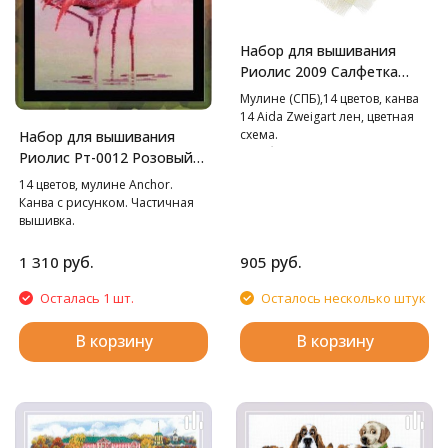
Набор для вышивания
Риолис 2009 Салфетка
"Пасхальное утро", 27*27
Мулине (СПБ),14 цветов, канва
см
14 Aida Zweigart лен, цветная
схема.
Набор для вышивания
В наборе используются
Риолис Рт-0012 Розовый
техники: крест, стежок,
фламинго, 30*40 см
14 цветов, мулине Anchor.
смешанные цвета.
Канва с рисунком. Частичная
вышивка.
руб.
руб.
1 310
905
Осталась 1 шт.
Осталось несколько штук
В корзину
В корзину