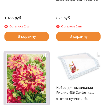
руб.
руб.
1 455
826
Осталось 2 шт.
Осталось 2 шт.
В корзину
В корзину
Набор для вышивания
Риолис 436 Салфетка
Пасхальный набор, 27*27
6 цветов, мулине(СПб).
см