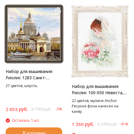
Набор для вышивания
Риолис 1283 Санкт-
петербург.
27 цветов, шерсть.
Набор для вышивания
Адмиралтейская
Риолис 100-050 Невеста,
набережная, 40*40 см
30*40 см
22 цветов, мулине Anchor.
Рисунок фона нанесен на
руб.
2 793
2 653
-5%
руб.
канву.
Осталась 1 шт.
руб.
2 280
1 350
-41%
руб.
В корзину