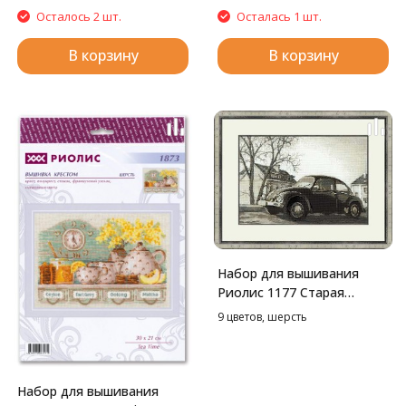
Осталось 2 шт.
Осталась 1 шт.
В корзину
В корзину
Набор для вышивания
Риолис 1177 Старая
фотография. Жук, 38*26
9 цветов, шерсть
см
Набор для вышивания