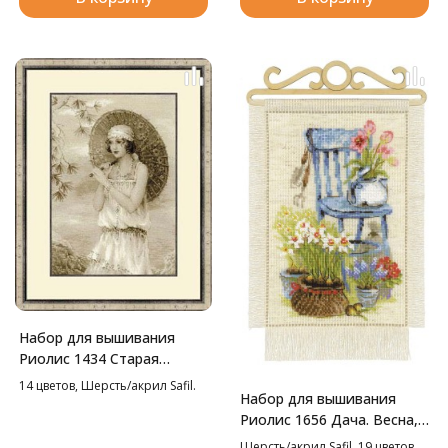
Набор для вышивания
Риолис 1434 Старая
фотография. Ривьера,
14 цветов, Шерсть/акрил Safil.
Набор для вышивания
26*38 см
Риолис 1656 Дача. Весна,
20*30 см
Шерсть/акрил Safil, 19 цветов.