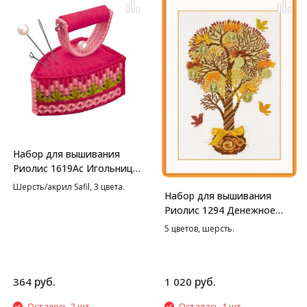
Набор для вышивания
Риолис 1619Ас Игольница
Утюжок, 5,5*3,5*5 см
Шерсть/акрил Safil, 3 цвета.
Набор для вышивания
Риолис 1294 Денежное
дерево, 21*30 см
5 цветов, шерсть.
руб.
руб.
364
1 020
Осталось 2 шт.
Осталась 1 шт.