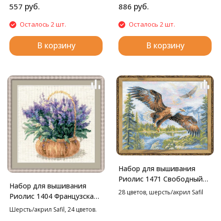
руб.
руб.
557
886
Осталось 2 шт.
Осталось 2 шт.
В корзину
В корзину
Набор для вышивания
Риолис 1471 Свободный
Набор для вышивания
полет, 50*40 см
28 цветов, шерсть/акрил Safil
Риолис 1404 Французская
лаванда, 25*25 см
Шерсть/акрил Safil, 24 цветов.