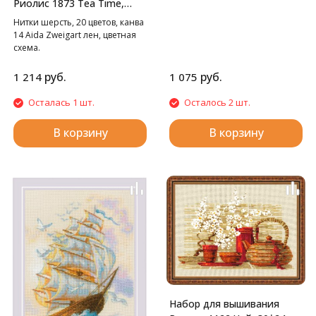
Риолис 1873 Tea Time,
30*21 см
Нитки шерсть, 20 цветов, канва
14 Aida Zweigart лен, цветная
схема.
руб.
руб.
1 214
1 075
Осталась 1 шт.
Осталось 2 шт.
В корзину
В корзину
Набор для вышивания