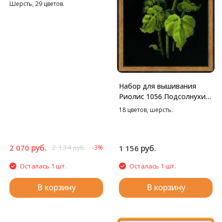
семейство, 40*30 см
Шерсть, 29 цветов.
Набор для вышивания
Риолис 1056 Подсолнухи
на черной канве, 25*50 см
18 цветов, шерсть.
руб.
2 134
2 070
руб.
-3%
1 156
руб.
Осталась 1 шт.
Осталась 1 шт.
В корзину
В корзину