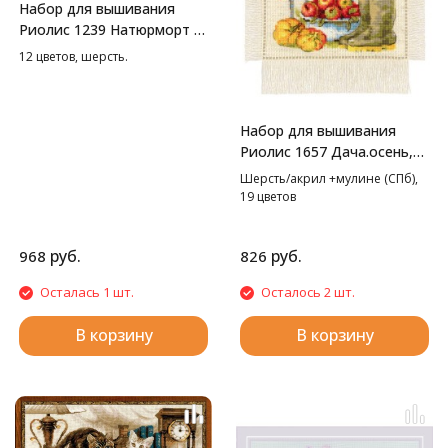
Набор для вышивания
Риолис 1239 Натюрморт с
красным вином, 30*30 см
12 цветов, шерсть.
Набор для вышивания
Риолис 1657 Дача.осень,
20*30 см
Шерсть/акрил +мулине (СПб),
19 цветов
руб.
руб.
968
826
Осталась 1 шт.
Осталось 2 шт.
В корзину
В корзину