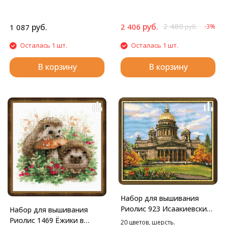
руб.
2 480
руб.
2 406
1 087
-3%
руб.
Осталась 1 шт.
Осталась 1 шт.
В корзину
В корзину
Набор для вышивания
Риолис 923 Исаакиевский
Набор для вышивания
собор, 46*40 см
Риолис 1469 Ёжики в
20 цветов, шерсть.