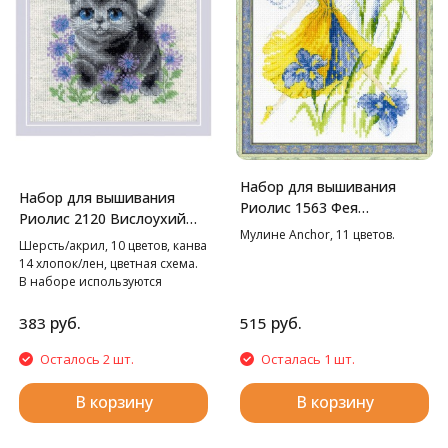
Набор для вышивания
Набор для вышивания
Риолис 1563 Фея
Риолис 2120 Вислоухий
солнечного дня, 15*20 см
Мулине Anchor, 11 цветов.
котёнок, 15*15 см
Шерсть/акрил, 10 цветов, канва
14 хлопок/лен, цветная схема.
В наборе используются
техники: крест, полукрест,
стежок, смешанные цвета.
руб.
руб.
383
515
Осталось 2 шт.
Осталась 1 шт.
В корзину
В корзину