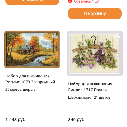
Осталась 1 шт.
В корзину
Набор для вышивания
Риолис 1079 Загородный
Набор для вышивания
пейзаж. Осень, 38*26 см
Риолис 1717 Пряные
20 цветов, шерсть.
травы, 30*24 см
Шерсть/акрил, 21 цветов
руб.
руб.
1 448
840