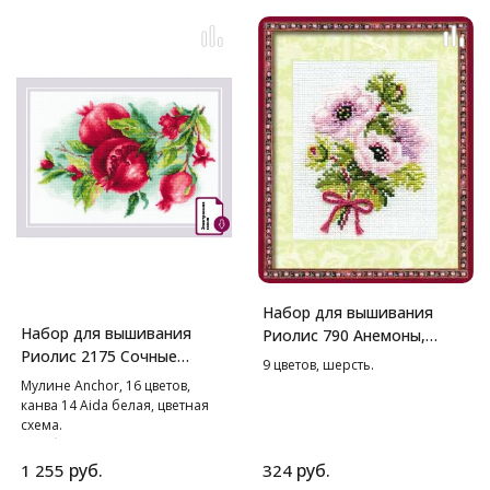
Набор для вышивания
Набор для вышивания
Риолис 790 Анемоны,
Риолис 2175 Сочные
13*16 см
9 цветов, шерсть.
гранаты, 30*21 см
Мулине Anchor, 16 цветов,
канва 14 Aida белая, цветная
схема.
В наборе используются
техники: крест, полукрест,
руб.
руб.
1 255
324
смешанные цвета.