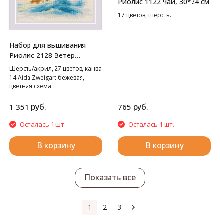
Риолис 1122 Чай, 30*24 см
17 цветов, шерсть.
Набор для вышивания
Риолис 2128 Ветер
странствий, 21*30 см
Шерсть/акрил, 27 цветов, канва
14 Aida Zweigart бежевая,
цветная схема.
В наборе используются
техники: крест, полукрест,
руб.
руб.
1 351
765
стежок, смешанные цвета.
Осталась 1 шт.
Осталась 1 шт.
В корзину
В корзину
Показать все
1
2
3