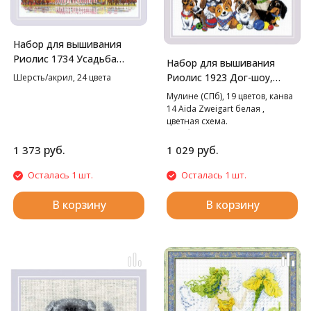
Набор для вышивания
Риолис 1734 Усадьба
Набор для вышивания
Кусково, 65*22 см
Риолис 1923 Дог-шоу,
Шерсть/акрил, 24 цвета
40*20 см
Мулине (СПб), 19 цветов, канва
14 Aida Zweigart белая ,
цветная схема.
В наборе используются
техники: крест, стежок.
руб.
руб.
1 373
1 029
Осталась 1 шт.
Осталась 1 шт.
В корзину
В корзину