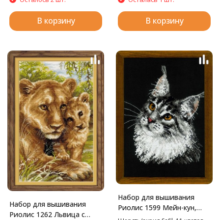
В корзину
В корзину
Набор для вышивания
Набор для вышивания
Риолис 1599 Мейн-кун,
Риолис 1262 Львица с
21*30 см