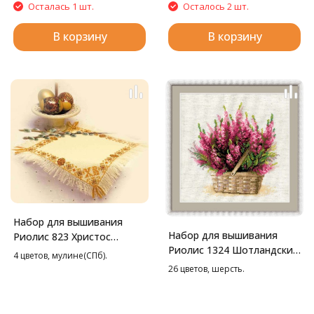
Осталась 1 шт.
Осталось 2 шт.
В корзину
В корзину
Набор для вышивания
Набор для вышивания
Риолис 823 Христос
Риолис 1324 Шотландский
Воскресе Салфетка, 26*26
4 цветов, мулине(СПб).
вереск, 25*25 см
см
26 цветов, шерсть.