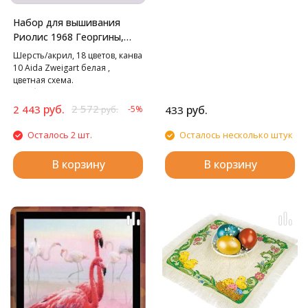
Набор для вышивания
Риолис 1968 Георгины,
40*50 см
Шерсть/акрил, 18 цветов, канва
10 Aida Zweigart белая ,
цветная схема.
В наборе используются
техники: крест, стежок,
руб.
2 572
2 443
руб.
-5%
433
руб.
смешанные цвета.
Осталось 2 шт.
Осталось несколько штук
В корзину
В корзину