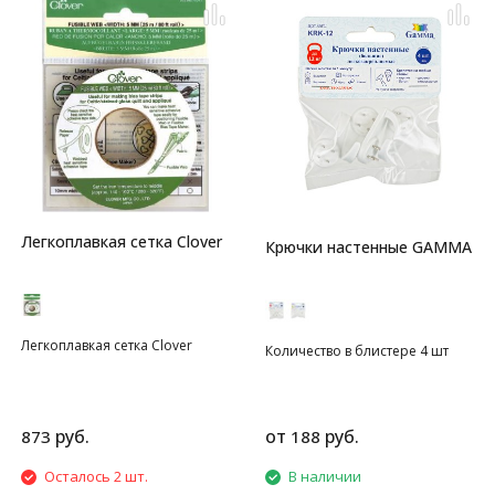
Эластичная нить (резинка) для
вязания, в упаковке 1 катушка
(200м). Материал: 100%
эластан. Вспомогательная
невидимая нить
предотвращает растягивание в
области воротников и манжет.
Легкоплавкая сетка Clover
Крючки настенные GAMMA
Легкоплавкая сетка Clover
Количество в блистере 4 шт
руб.
от
руб.
873
188
Осталось 2 шт.
В наличии