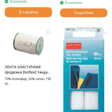
В наличии
В наличии
В корзину
Подробнее
ЛЕНТА ЭЛАСТИЧНАЯ
продежка EkoflexСтандарт
GAMMA
70% полиэфир, 30% латекс 195
гр.