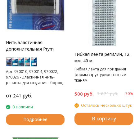
Нить эластичная
дополнительная Prym
Гибкая лента регилин, 12
мм, 40 м
Гибкая лента для придания
Арт. 970010, 970014, 970022,
формы структурированным
970026 - Эластичная нить-
тканям
резинка для создания сборок,
20 метров. Оплетенная
руб.
1 671
500
-70%
высокоэластичная нить для
руб.
от
руб.
241
образования сборок или
стабилизации. Для машинной
Осталось несколько штук
В наличии
стёжки намотайте нить на
шпульку. Материал: 50%
В корзину
Подробнее
полиамид, 50% эластан.
977770 - Эластичная нитка
резинка для вязания, 200
метров, цвет - прозрачная.