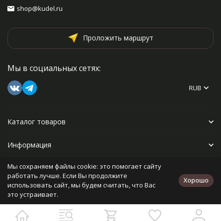
shop@kudel.ru
Проложить маршрут
Мы в социальных сетях:
RUB
Каталог товаров
Информация
Мы сохраняем файлы cookie: это помогает сайту
Прочее
работать лучше. Если Вы продолжите
Хорошо
использовать сайт, мы будем считать, что Вас
это устраивает.
Политика персональных данных
Карта сайта
Разработано в
bodysite.ru