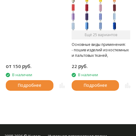
Ещё 25 вариантов
Основные виды применения:
- пошив изделий из костюмных
и пальтовых тканей,
спецодежды
от
руб.
руб.
150
22
- при швейно-клеевом
скреплении книг в типографии
В наличии
В наличии
Подробнее
Подробнее