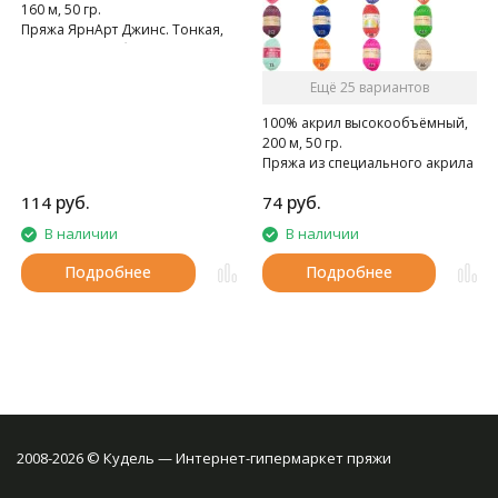
160 м, 50 гр.
Пряжа ЯрнАрт Джинс. Тонкая,
мягкая, слегка бархатистая
нитка. Очень приятная на
Ещё 25 вариантов
ощупь.
100% акрил высокообъёмный,
200 м, 50 гр.
Пряжа из специального акрила
для детей.
руб.
руб.
114
74
В наличии
В наличии
Подробнее
Подробнее
2008-2026 © Кудель — Интернет-гипермаркет пряжи