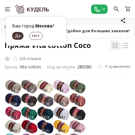
Ваш город
Москва
?
Главная
Все для вязания
Пряжа
Классическая однот
Попробуй! Удобно для больших заказов!
Пряжа Vita cotton Coco
328 отзывов
К сравнению
Бренд:
Vita cotton
Код артикула:
280580