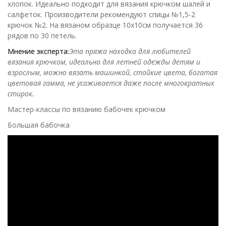
хлопок. Идеально подходит для вязания крючком шалей и
салфеток. Производители рекомендуют спицы №1,5-2
крючок №2. На вязаном образце 10х10см получается 36
рядов по 30 петель.
Мнение эксперта:
Эта пряжа находка для любителей
вязания крючком, идеальна для летней одежды детям и
взрослым, можно вязать машинкой, стойкие цвета, богатая
цветовая гамма, не усаживается даже после многократных
стирок.
Мастер-классы по вязанию бабочек крючком
Большая бабочка