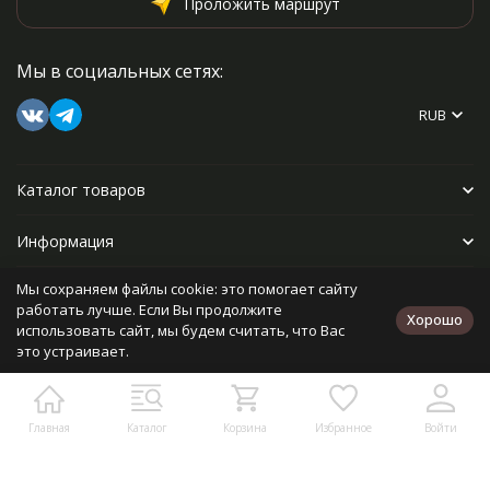
Проложить маршрут
Мы в социальных сетях:
RUB
Каталог товаров
Информация
Мы сохраняем файлы cookie: это помогает сайту
Прочее
работать лучше. Если Вы продолжите
Хорошо
использовать сайт, мы будем считать, что Вас
это устраивает.
Политика персональных данных
Карта сайта
Разработано в
bodysite.ru
Главная
Каталог
Корзина
Избранное
Войти