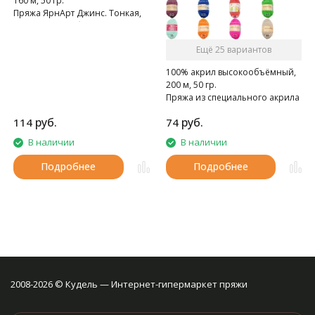
160 м, 50 гр.
Пряжа ЯрнАрт Джинс. Тонкая,
мягкая, слегка бархатистая
нитка. Очень приятная на
Ещё 25 вариантов
ощупь.
100% акрил высокообъёмный,
200 м, 50 гр.
Пряжа из специального акрила
для детей.
руб.
руб.
114
74
В наличии
В наличии
Подробнее
Подробнее
2008-2026 © Кудель — Интернет-гипермаркет пряжи