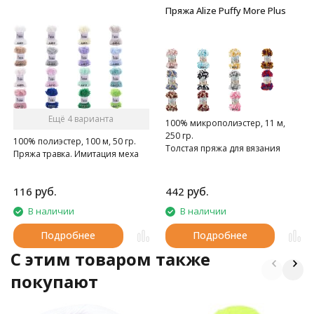
Пряжа Alize Puffy More Plus
Ещё 4 варианта
100% микрополиэстер, 11 м,
250 гр.
100% полиэстер, 100 м, 50 гр.
Толстая пряжа для вязания
Пряжа травка. Имитация меха
руками с разноцветными
петлями. Высота петли 4см.
руб.
руб.
116
442
В наличии
В наличии
Подробнее
Подробнее
C этим товаром также
покупают