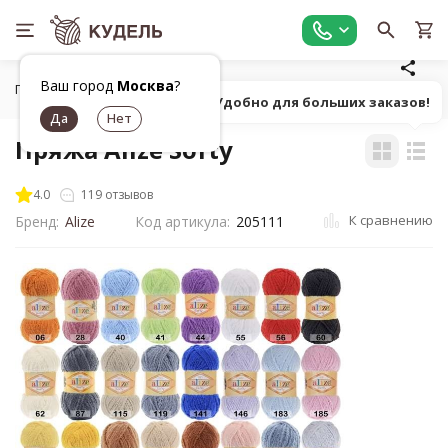
Ваш город
Москва
?
Главная
Все для вязания
Пряжа
Фасонная однотонна
Попробуй! Удобно для больших заказов!
Пряжа Alize Softy
4.0
119 отзывов
К сравнению
Бренд:
Alize
Код артикула:
205111