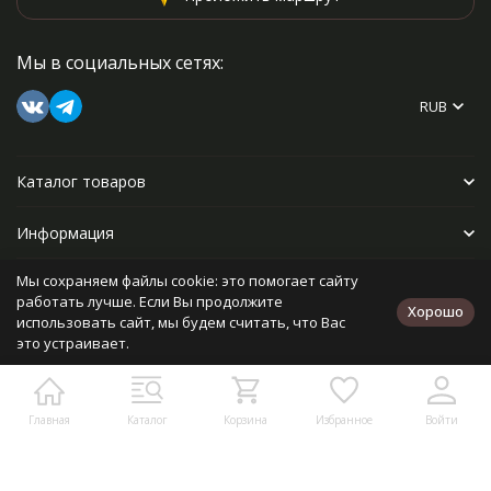
Мы в социальных сетях:
RUB
Каталог товаров
Информация
Мы сохраняем файлы cookie: это помогает сайту
Прочее
работать лучше. Если Вы продолжите
Хорошо
использовать сайт, мы будем считать, что Вас
это устраивает.
Политика персональных данных
Карта сайта
Разработано в
bodysite.ru
Главная
Каталог
Корзина
Избранное
Войти