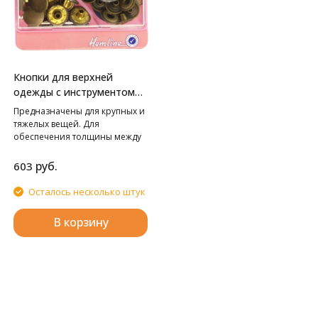
Кнопки для верхней
одежды с инструментом
для установки HEMLINE
Предназначены для крупных и
тяжелых вещей. Для
обеспечения толщины между
слоями ткани не менее 1-2 мм
используйте подкладочную
руб.
603
ткань. Внимание! Слишком
сильные удары молотка могут
Осталось несколько штук
повредить поверхность
кнопки! Всегда работайте на
В корзину
плоской устойчивой
поверхности, защищенной
куском картона!