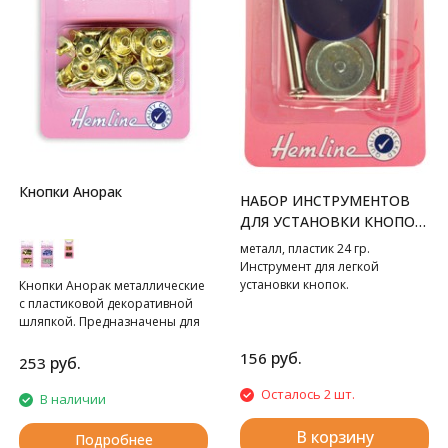
Кнопки Анорак
НАБОР ИНСТРУМЕНТОВ
ДЛЯ УСТАНОВКИ КНОПОК
ТИП "C"
металл, пластик 24 гр.
Инструмент для легкой
установки кнопок.
Кнопки Анорак металлические
с пластиковой декоративной
шляпкой. Предназначены для
крупных и тяжелых вещей. Для
руб.
156
обеспечения толщины между
руб.
253
слоями ткани не менее 1-2 мм
используйте подкладочную
Осталось 2 шт.
В наличии
ткань. Всегда работайте на
плоской устойчивой
В корзину
Подробнее
поверхности, защищенной