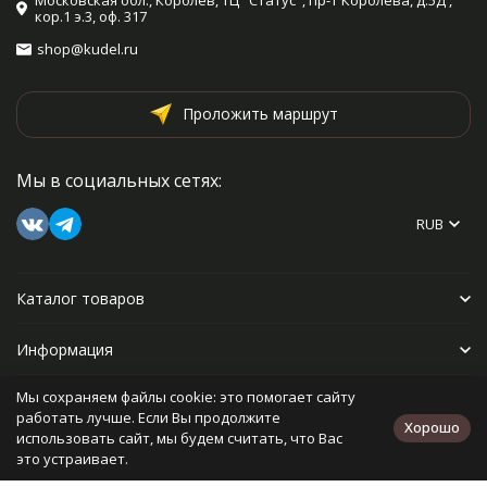
Московская обл., Королев, ТЦ "Статус", пр-т Королева, д.5Д ,
кор.1 э.3, оф. 317
shop@kudel.ru
Проложить маршрут
Мы в социальных сетях:
RUB
Каталог товаров
Информация
Мы сохраняем файлы cookie: это помогает сайту
Прочее
работать лучше. Если Вы продолжите
Хорошо
использовать сайт, мы будем считать, что Вас
это устраивает.
Политика персональных данных
Карта сайта