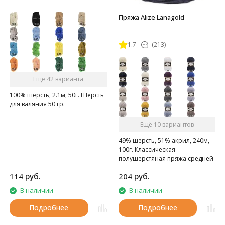
Пряжа Alize Lanagold
1.7
(213)
Ещё 42 варианта
100% шерсть, 2.1м, 50г. Шерсть
для валяния 50 гр.
Ещё 10 вариантов
49% шерсть, 51% акрил, 240м,
100г. Классическая
полушерстяная пряжа средней
толщины.
руб.
руб.
114
204
В наличии
В наличии
Подробнее
Подробнее