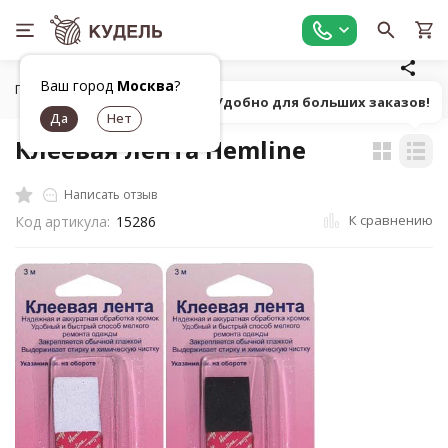
Ваш город
Москва
?
Главная
Шитье
Вспомогательные материалы
Клеева
Попробуй! Удобно для больших заказов!
Клеевая лента Hemline
Написать отзыв
К сравнению
Код артикула:
15286