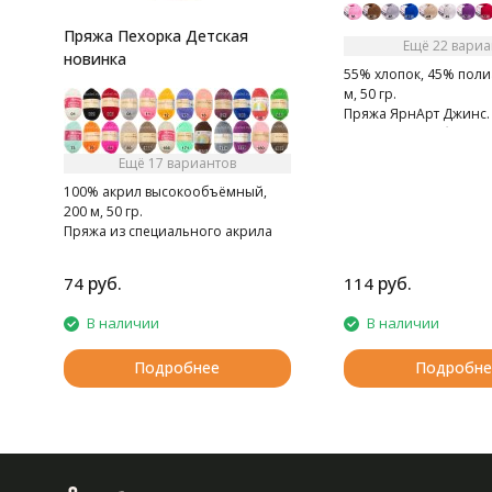
Пряжа Пехорка Детская
Ещё 22 вариа
новинка
55% хлопок, 45% поли
м, 50 гр.
Пряжа ЯрнАрт Джинс. 
мягкая, слегка бархати
Очень приятная на ощ
Ещё 17 вариантов
100% акрил высокообъёмный,
200 м, 50 гр.
Пряжа из специального акрила
для детей.
руб.
руб.
74
114
В наличии
В наличии
Подробнее
Подробне