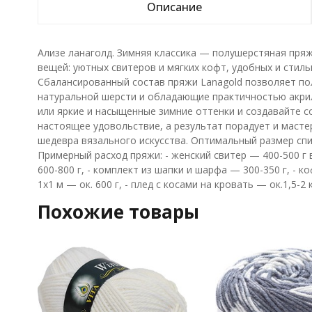
Описание
Ализе ланаголд. Зимняя классика — полушерстяная пряжа
вещей: уютных свитеров и мягких кофт, удобных и стиль
Сбалансированный состав пряжи Lanagold позволяет пол
натуральной шерсти и обладающие практичностью акри
или яркие и насыщенные зимние оттенки и создавайте с
настоящее удовольствие, а результат порадует и масте
шедевра вязального искусства. Оптимальный размер спиц
Примерный расход пряжи: - женский свитер — 400-500 г 
600-800 г, - комплект из шапки и шарфа — 300-350 г, - к
1х1 м — ок. 600 г, - плед с косами на кровать — ок.1,5-2 к
Похожие товары