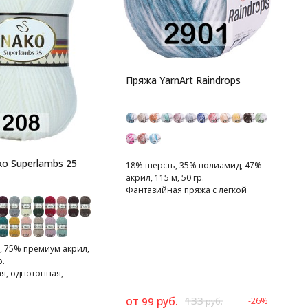
4
1
Пряжа YarnArt Raindrops
К
п
o Superlambs 25
18% шерсть, 35% полиамид, 47%
акрил, 115 м, 50 гр.
Фантазийная пряжа с легкой
распушенностью.
, 75% премиум акрил,
р.
я, однотонная,
нная пряжа.
от
руб.
133
99
-26%
2
руб.