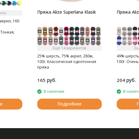
Пряжа Alize Superlana Klasik
Пряжа Aliz
нта
акрил, 160
Тонкая,
стая нитка.
упь.
Ещё 14 вариантов
Ещ
25% шерсть, 75% акрил, 280м,
49% шерсть,
100г. Классическая однотонная
100г. Очень
пряжа
руб.
руб.
165
204
В наличии
В нали
е
Подробнее