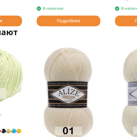
В наличии
В нали
е
Подробнее
пают
s