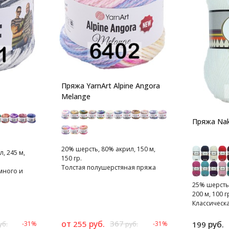
Пряжа YarnArt Alpine Angora
Melange
Пряжа Nak
20% шерсть, 80% акрил, 150 м,
, 245 м,
150 гр.
Толстая полушерстяная пряжа
много и
меланжевого крашения.
го цвета
25% шерсть
200 м, 100 г
Классическа
полушерстя
от
руб.
367
255
руб.
-31%
-31%
199
уб.
руб.