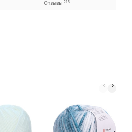
213
Отзывы
П