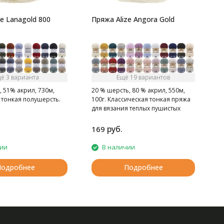
e Lanagold 800
Пряжа Alize Angora Gold
ё 3 варианта
Ещё 19 вариантов
 51% акрил, 730м,
20 % шерсть, 80 % акрил, 550м,
 тонкая полушерсть.
100г. Классическая тонкая пряжа
для вязания теплых пушистых
вещей.
руб.
169
2
чии
В наличии
Подробнее
Подробнее