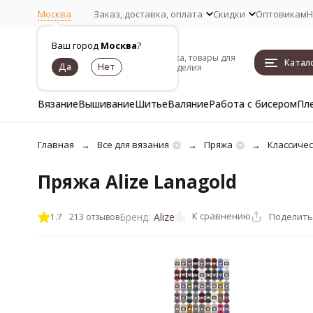
Москва
Заказ, доставка, оплата
Скидки
Оптовикам
Н
Ваш город
Москва
?
Пряжа, товары для
Катал
рукоделия
Вязание
Вышивание
Шитье
Валяние
Работа с бисером
Пл
Главная
Все для вязания
Пряжа
Классичес
Пряжа Alize Lanagold
К сравнению
Поделить
Бренд:
Alize
1.7
213 отзывов