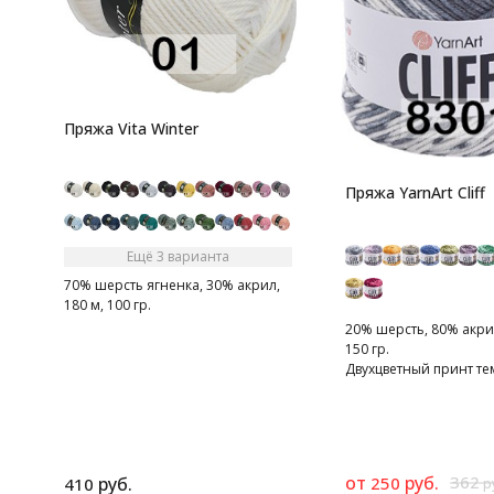
Пряжа Vita Winter
Пряжа YarnArt Cliff
Ещё 3 варианта
70% шерсть ягненка, 30% акрил,
180 м, 100 гр.
20% шерсть, 80% акрил
150 гр.
Двухцветный принт те
светлого оттенка одно
от
руб.
362
руб.
250
410
р