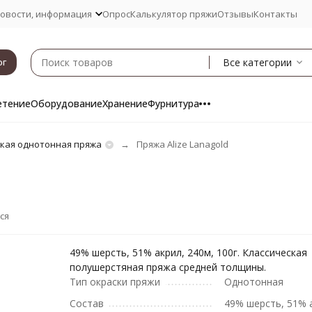
овости, информация
Опрос
Калькулятор пряжи
Отзывы
Контакты
Все категории
ог
етение
Оборудование
Хранение
Фурнитура
кая однотонная пряжа
Пряжа Alize Lanagold
ся
49% шерсть, 51% акрил, 240м, 100г. Классическая
полушерстяная пряжа средней толщины.
Тип окраски пряжи
Однотонная
Состав
49% шерсть, 51% 