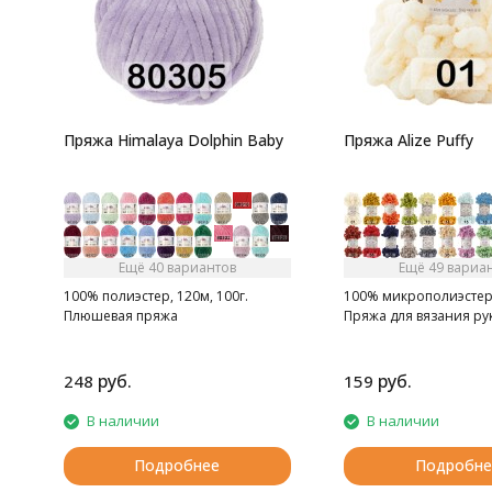
Пряжа Himalaya Dolphin Baby
Пряжа Alize Puffy
Ещё 40 вариантов
Ещё 49 вариа
100% полиэстер, 120м, 100г.
100% микрополиэстер, 
Плюшевая пряжа
Пряжа для вязания ру
руб.
руб.
248
159
В наличии
В наличии
Подробнее
Подробне