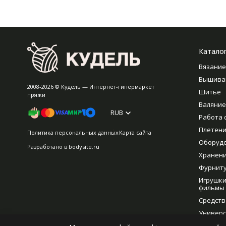
Катало
Вязание
Вышива
2008-2026 © Кудель — Интернет-гипермаркет
Шитье
пряжи
Валяние
RUB
Работа 
Плетен
Политика персональных данных
Карта сайта
Оборуд
Разработано в
bodysite.ru
Хранен
Фурнит
Игрушки
фильмы
Средств
Универс
рукодел