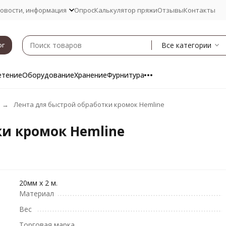
овости, информация
Опрос
Калькулятор пряжи
Отзывы
Контакты
Все категории
ог
етение
Оборудование
Хранение
Фурнитура
Лента для быстрой обработки кромок Hemline
ки кромок Hemline
20мм х 2 м.
Материал
Вес
Торговая марка