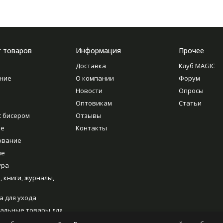
г товаров
Информация
Прочее
Доставка
Клуб MAGIC
ние
О компании
Форум
Новости
Опросы
Оптовикам
Статьи
с бисером
Отзывы
ие
Контакты
ование
ие
ура
, книги, журналы,
а для ухода
альные товары для
ия