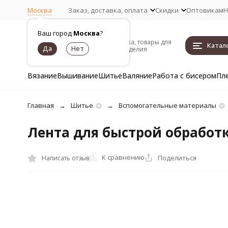
Москва
Заказ, доставка, оплата
Скидки
Оптовикам
Н
Ваш город
Москва
?
Пряжа, товары для
Катал
рукоделия
Вязание
Вышивание
Шитье
Валяние
Работа с бисером
Пл
Главная
Шитье
Вспомогательные материалы
Лента для быстрой обработ
К сравнению
Поделиться
Написать отзыв