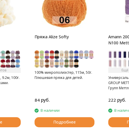
Пряжа Alize Softy
Amann 200
N100 Mettl
нтов
Ещё
100% микрополиэстер, 115м, 50г.
9.2м, 100г.
Плюшевая пряжа для детей.
Универсаль
ками.
GROUP METT
Групп Меттл
катушка 200 
руб.
руб.
84
222
В наличии
В нали
е
Подробнее