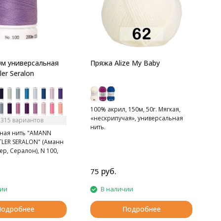
п
М
в
м универсальная
Пряжа Alize My Baby
er Seralon
100% акрил, 150м, 50г. Мягкая,
«нескрипучая», универсальная
 315 вариантов
нить.
ная нить "AMANN
LER SERALON" (Аманн
ер, Сералон), N 100,
м, 350 цветов.
руб.
75
чии
В наличии
Подробнее
Подробнее