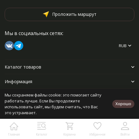
Проложить маршрут
Мы в социальных сетях:
RUB
Каталог товаров
Информация
Мы сохраняем файлы cookie: это помогает сайту
Прочее
работать лучше. Если Вы продолжите
Хорошо
использовать сайт, мы будем считать, что Вас
это устраивает.
Политика персональных данных
Карта сайта
Разработано в
bodysite.ru
Главная
Каталог
Корзина
Избранное
Войти