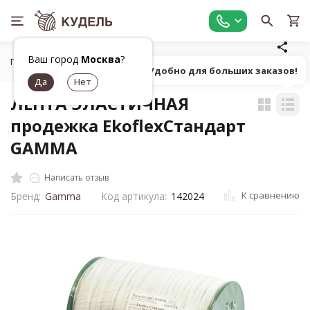
Ваш город
Москва
?
Главная
Шитье
Вспомогательные материалы
ЛЕНТА 
Попробуй! Удобно для больших заказов!
ЛЕНТА ЭЛАСТИЧНАЯ
продежка EkoflexСтандарт
GAMMA
Написать отзыв
К сравнению
Бренд:
Gamma
Код артикула:
142024