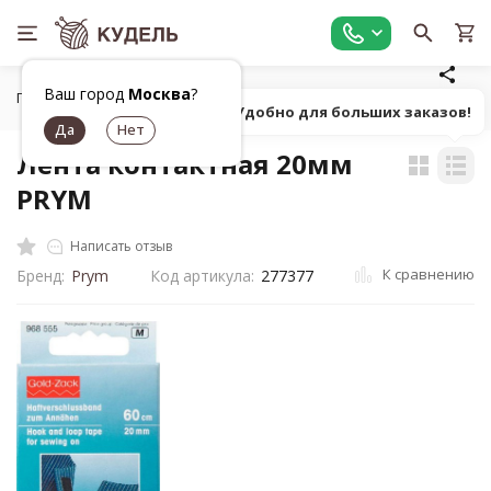
Ваш город
Москва
?
Главная
Шитье
Вспомогательные материалы
Лента 
Попробуй! Удобно для больших заказов!
Лента контактная 20мм
PRYM
Написать отзыв
К сравнению
Бренд:
Prym
Код артикула:
277377