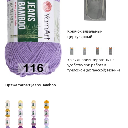
Крючок вязальный
циркулярный
Крючки ориентированы на
удобство при работе в
тунисской (афганской) технике
вязания. Два алюминиевых
крючка с аккуратными
Пряжа Yarnart Jeans Bamboo
головками классической
формы объединены между
собой гибким нейлоновым
тросиком, как круговые спицы.
Такая конструкция облегчает
вывязывание объемных
полотен с плотным узором и
позволяет сократить расход
пряжи. Идеально подходит для