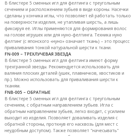
В блистере 5 сменных игл для фелтинга с треугольным
сечением и расположением зубьев в виде короны. Насечки
сделаны у кончика иглы, что позволяет ей работать только
на поверхности изделия, не утапливая шерсть, а лишь
фиксируя её. Иглы применяются для формирования волос
на голове игрушек или для нуно-фелтинга. Техника нуно
фелтинг (с японского «нуно» означает ткань) – это процесс
приваливания тонкой натуральной шерсти к ткани.
FN-009 – ТРЕХЛУЧЕВАЯ ЗВЕЗДА
В блистере 5 сменных игл для фелтинга имеют форму
трехгранной звезды. Рекомендуется использовать для
валяния плоских деталей (ушек, плавничков, хвостиков и
пр.). Можно использовать для приваливания шерсти к
тканям.
FNB-005 – ОБРАТНЫЕ
В блистере 5 сменных игл для фелтинга c треугольным
сечением, с обратным направлением зубьев. Игла с
обратным направлением зубьев, легко входит, с усилием
выходит из изделия. Позволяет доваливать изделия с
обратной стороны, проткнув его насквозь (для мест с
неудобным доступом). Также позволяет "начесывать"