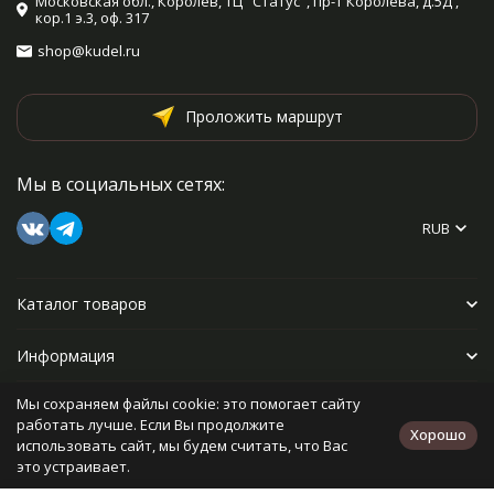
Московская обл., Королев, ТЦ "Статус", пр-т Королева, д.5Д ,
кор.1 э.3, оф. 317
shop@kudel.ru
Проложить маршрут
Мы в социальных сетях:
RUB
Каталог товаров
Информация
Мы сохраняем файлы cookie: это помогает сайту
Прочее
работать лучше. Если Вы продолжите
Хорошо
использовать сайт, мы будем считать, что Вас
это устраивает.
Политика персональных данных
Карта сайта