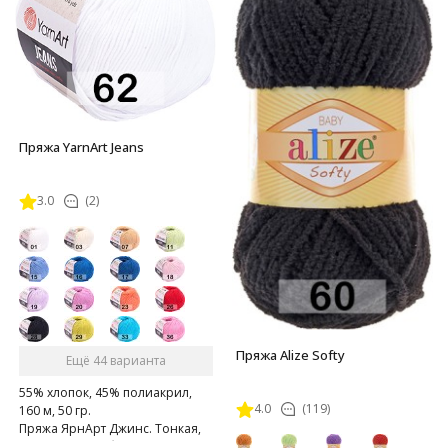
Пряжа YarnArt Jeans
3.0
(2)
Пряжа Alize Softy
Ещё 44 варианта
55% хлопок, 45% полиакрил,
4.0
(119)
160 м, 50 гр.
Пряжа ЯрнАрт Джинс. Тонкая,
мягкая, слегка бархатистая