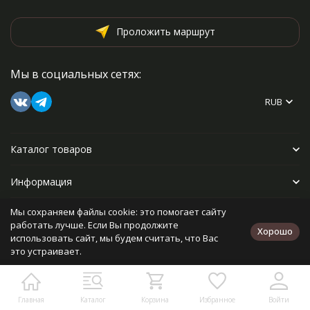
Проложить маршрут
Мы в социальных сетях:
RUB
Каталог товаров
Информация
Мы сохраняем файлы cookie: это помогает сайту
Прочее
работать лучше. Если Вы продолжите
Хорошо
использовать сайт, мы будем считать, что Вас
это устраивает.
Политика персональных данных
Карта сайта
Разработано в
bodysite.ru
Главная
Каталог
Корзина
Избранное
Войти