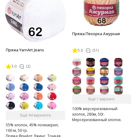
Пряжа Пехорка Ажурная
Пряжа YarnArt Jeans
5.0
(51)
3.0
(2)
Ещё 1 вариант
100% мерсеризованный
хлопок, 280м, 50г.
Ещё 44 варианта
Мерсеризованный хлопок.
55% хлопок, 45% полиакрил,
160 м, 50 гр.
Пряжа ЯрнАрт Джинс. Тонкая,