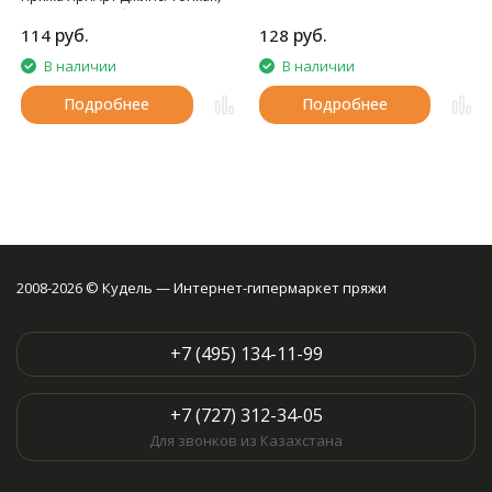
мягкая, слегка бархатистая
руб.
руб.
114
128
нитка. Очень приятная на
ощупь.
В наличии
В наличии
Подробнее
Подробнее
2008-2026 © Кудель — Интернет-гипермаркет пряжи
+7 (495) 134-11-99
+7 (727) 312-34-05
Для звонков из Казахстана