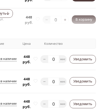
нуть
448
шт.
В корзину
руб.
чие
Цена
Количество
448
 в наличии
Уведомить
макс
руб.
448
 в наличии
Уведомить
макс
руб.
448
 в наличии
Уведомить
макс
руб.