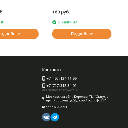
качества.
б.
руб.
160
2
чии
В наличии
Подробнее
Подробнее
Контакты
+7 (495) 134-11-99
+7 (727) 312-34-05
Для звонков из Казахстана
Московская обл., Королев, ТЦ "Статус",
пр-т Королева, д.5Д , кор.1 э.3, оф. 317
shop@kudel.ru