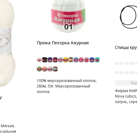
Пряжа Пехорка Ажурная
Спицы кру
100% мерсеризованный хлопок,
Ещ
280м, 50г. Мерсеризованный
Фирма KnitP
хлопок.
Nova cubic
y
латунь, се
 Мягкая,
рсальная