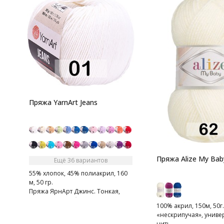
Пряжа YarnArt Jeans
Пряжа Alize My Bab
Ещё 36 вариантов
55% хлопок, 45% полиакрил, 160
м, 50 гр.
Пряжа ЯрнАрт Джинс. Тонкая,
мягкая, слегка бархатистая нитка.
100% акрил, 150м, 50г.
Очень приятная на ощупь.
«нескрипучая», униве
нить.