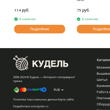
руб.
руб.
114
75
В наличии
В наличии
Подробнее
Подробне
Катало
Вязание
Вышива
2008-2026 © Кудель — Интернет-гипермаркет
Шитье
пряжи
Валяние
RUB
Работа 
Плетен
Политика персональных данных
Карта сайта
Оборуд
Разработано в
bodysite.ru