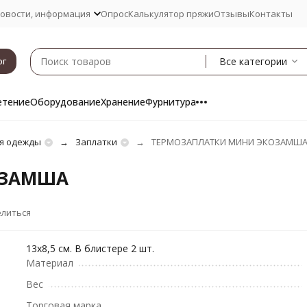
овости, информация
Опрос
Калькулятор пряжи
Отзывы
Контакты
Все категории
ог
етение
Оборудование
Хранение
Фурнитура
я одежды
Заплатки
ТЕРМОЗАПЛАТКИ МИНИ ЭКОЗАМШ
ОЗАМША
литься
13х8,5 см. В блистере 2 шт.
Материал
Вес
Торговая марка