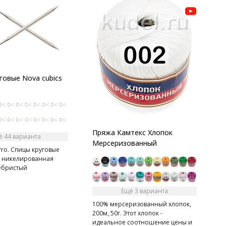
П
W
говые Nova cubics
9
м
М
н
Пряжа Камтекс Хлопок
ё 44 варианта
Мерсеризованный
ro. Спицы круговые
s, никелированная
ребристый
Ещё 3 варианта
100% мерсеризованный хлопок,
200м, 50г. Этот хлопок -
идеальное соотношение цены и