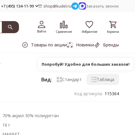
+7 (495) 134-11-99
shop@kudel.ru
Заказать звонок
Войти
Сравнение
Избранное
Корзина
Товары по акции
Новинки
Бренды
А
Попробуй! Удобно для больших заказов!
Вид:
Стандарт
Таблица
Код артикула:
115364
70% акрил 30% полиуретан
16 г
MARBET