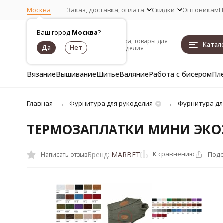
Москва
Заказ, доставка, оплата
Скидки
Оптовикам
Н
Ваш город
Москва
?
Пряжа, товары для
Катал
рукоделия
Вязание
Вышивание
Шитье
Валяние
Работа с бисером
Пл
Главная
Фурнитура для рукоделия
Фурнитура дл
ТЕРМОЗАПЛАТКИ МИНИ ЭК
К сравнению
Поде
Бренд:
MARBET
Написать отзыв