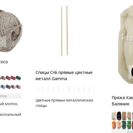
Coco
Спицы Cnk прямые цветные
металл Gamma
нтов
Пряжа Кам
Цветные прямые металлические
Валяния
й хлопок,
спицы.
зоопальный
Ещ