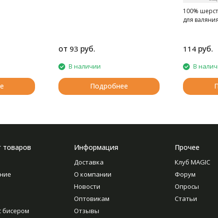
100% шерсть
для валяния
от
руб.
руб.
93
114
В наличии
В нали
е
Подробнее
г товаров
Информация
Прочее
Доставка
Клуб MAGIC
ние
О компании
Форум
Новости
Опросы
Оптовикам
Статьи
с бисером
Отзывы