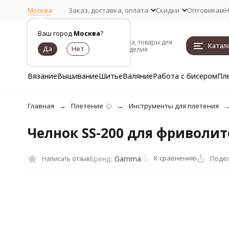
Москва
Заказ, доставка, оплата
Скидки
Оптовикам
Н
Ваш город
Москва
?
Пряжа, товары для
Катал
рукоделия
Вязание
Вышивание
Шитье
Валяние
Работа с бисером
Пл
Главная
Плетение
Инструменты для плетения
Челнок SS-200 для фриволи
К сравнению
Поде
Бренд:
Gamma
Написать отзыв