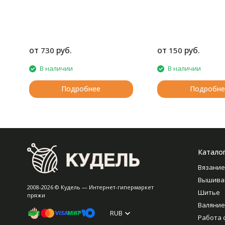
от
руб.
от
руб.
730
150
В наличии
В наличии
Подробнее
Подробне
Катало
Вязание
Вышива
2008-2026 © Кудель — Интернет-гипермаркет
Шитье
пряжи
Валяние
RUB
Работа 