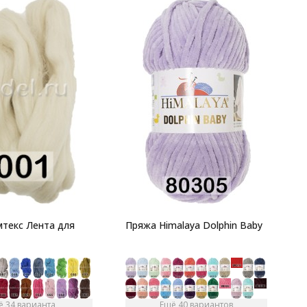
С
Ф
Z
текс Лента для
Пряжа Himalaya Dolphin Baby
ё 34 варианта
Ещё 40 вариантов