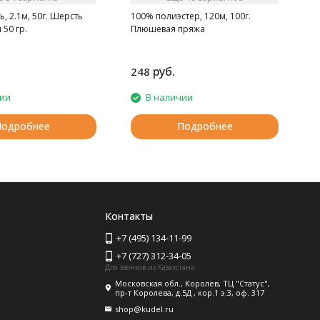
, 2.1м, 50г. Шерсть
100% полиэстер, 120м, 100г.
 50 гр.
Плюшевая пряжа
руб.
248
чии
В наличии
Подробнее
Подробнее
Контакты
+7 (495) 134-11-99
+7 (727) 312-34-05
Для звонков из Казахстана
Московская обл., Королев, ТЦ "Статус",
пр-т Королева, д.5Д , кор.1 э.3, оф. 317
shop@kudel.ru