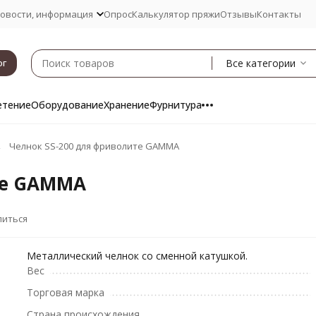
овости, информация
Опрос
Калькулятор пряжи
Отзывы
Контакты
Все категории
ог
етение
Оборудование
Хранение
Фурнитура
Челнок SS-200 для фриволите GAMMA
те GAMMA
литься
Металлический челнок со сменной катушкой.
Вес
Торговая марка
Страна происхождения