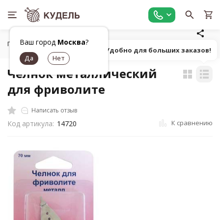
Ваш город
Москва
?
Главная
Плетение
Инструменты для плетения
Челно
Попробуй! Удобно для больших заказов!
Челнок металлический
для фриволите
Написать отзыв
К сравнению
Код артикула:
14720