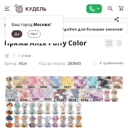
Ваш город
Москва
?
Главная
Все для вязания
Пряжа
Фасонная фантазийн
Попробуй! Удобно для больших заказов!
Пряжа Alize Puffy Color
1 отзыв
К сравнению
Бренд:
Alize
Код артикула:
283665