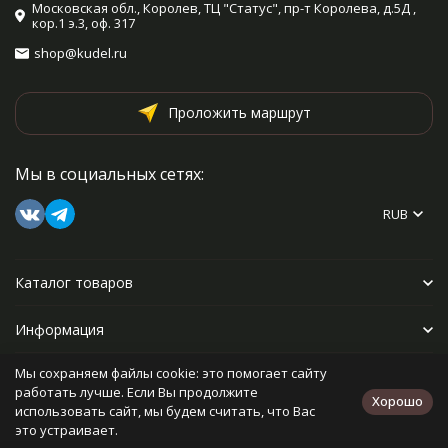
Московская обл., Королев, ТЦ "Статус", пр-т Королева, д.5Д ,
кор.1 э.3, оф. 317
shop@kudel.ru
Проложить маршрут
Мы в социальных сетях:
RUB
Каталог товаров
Информация
Мы сохраняем файлы cookie: это помогает сайту
Прочее
работать лучше. Если Вы продолжите
Хорошо
использовать сайт, мы будем считать, что Вас
это устраивает.
Политика персональных данных
Карта сайта