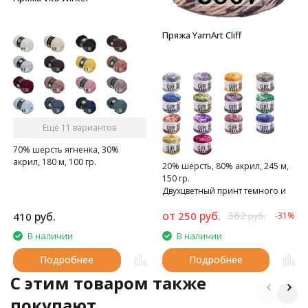
Пряжа YarnArt Cliff
Ещё 11 вариантов
70% шерсть ягненка, 30%
акрил, 180 м, 100 гр.
20% шерсть, 80% акрил, 245 м,
150 гр.
Двухцветный принт темного и
светлого оттенка одного цвета
от
руб.
362
руб.
250
410
-31%
руб.
В наличии
В наличии
Подробнее
Подробнее
C этим товаром также
покупают