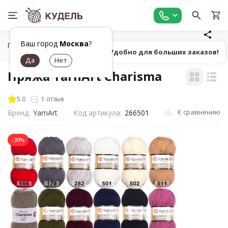
Ваш город
Москва
?
Главная
Все для вязания
Пряжа
Классическая однот
Попробуй! Удобно для больших заказов!
Пряжа YarnArt Charisma
5.0
1 отзыв
К сравнению
Бренд:
YarnArt
Код артикула:
266501
-30%