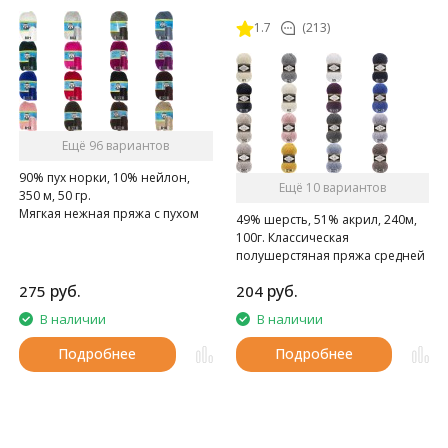
1.7
(213)
Ещё 96 вариантов
90% пух норки, 10% нейлон,
Ещё 10 вариантов
350 м, 50 гр.
Мягкая нежная пряжа с пухом
49% шерсть, 51% акрил, 240м,
норки.
100г. Классическая
полушерстяная пряжа средней
толщины.
руб.
руб.
275
204
В наличии
В наличии
Подробнее
Подробнее