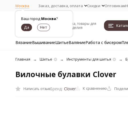
Москва
Заказ, доставка, оплата
Скидки
Оптовикам
Н
Ваш город
Москва
?
Пряжа, товары для
Катал
рукоделия
Вязание
Вышивание
Шитье
Валяние
Работа с бисером
Пл
Главная
Шитье
Инструменты для шитья
Б
Вилочные булавки Clover
К сравнению
Подели
Бренд:
Clover
Написать отзыв