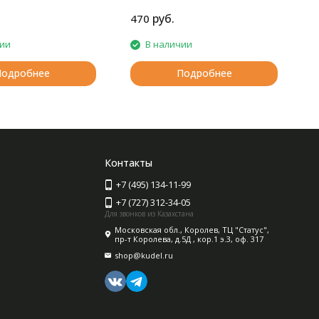
гипоаллергенна для
пряжа
ной детской кожи.
руб.
470
2
чии
В наличии
Подробнее
Подробнее
Контакты
+7 (495) 134-11-99
+7 (727) 312-34-05
Для звонков из Казахстана
Московская обл., Королев, ТЦ "Статус",
пр-т Королева, д.5Д , кор.1 э.3, оф. 317
shop@kudel.ru