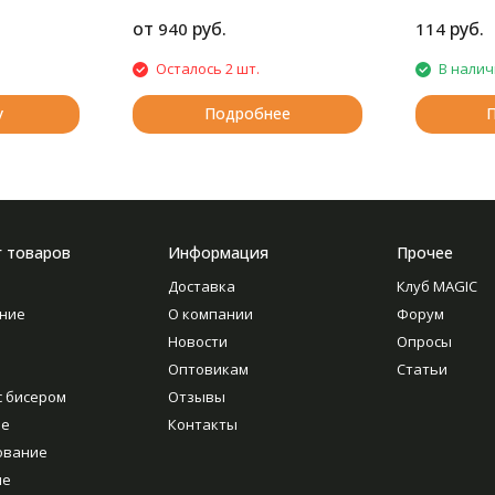
абсолютно 
чувствитель
от
руб.
руб.
940
114
Осталось 2 шт.
В нали
у
Подробнее
г товаров
Информация
Прочее
Доставка
Клуб MAGIC
ние
О компании
Форум
Новости
Опросы
Оптовикам
Статьи
с бисером
Отзывы
ие
Контакты
ование
ие