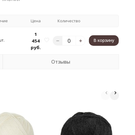
ичие
Цена
Количество
1
шт.
В корзину
454
руб.
Отзывы
И