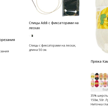
Спицы Addi с фиксаторами на
лесках
орезания
Спицы с фиксаторами на лесках,
длина 50 см.
езания
Пряжа Ка
Ещё
35% шерсть
150м, 50г. 
Ниточка гла