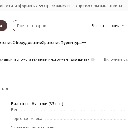
овости, информация
Опрос
Калькулятор пряжи
Отзывы
Контакты
Все категории
ог
етение
Оборудование
Хранение
Фурнитура
улавки, вспомогательный инструмент для шитья
Вилочные бу
ться
Вилочные булавки (35 шт.)
Вес
Торговая марка
Страна происхождения