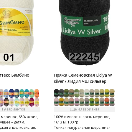
п
C
И
п
мтекс Бамбино
Пряжа Семеновская Lidiya W
silver / Лидия ЧШ сильвер
 19 вариантов
Ещё 43 варианта
 меринос, 65% акрил,
100% импорт. шерсть меринос,
Лучшее – детям.
1613 м, 100 гр.
дкая и шелковистая,
Тонкая натуральная шерстяная