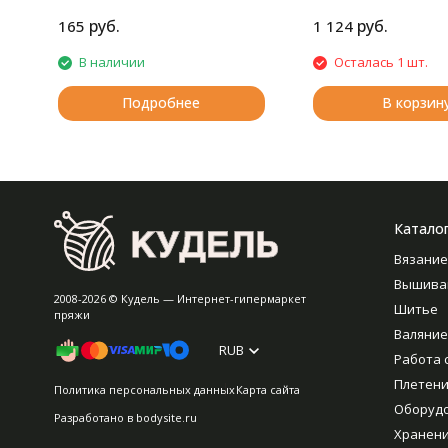
руб.
руб.
165
1 124
В наличии
Осталась 1 шт.
Подробнее
В корзин
Катало
Вязание
Вышива
2008-2026 © Кудель — Интернет-гипермаркет
Шитье
пряжи
Валяние
RUB
Работа 
Плетен
Политика персональных данных
Карта сайта
Оборуд
Разработано в
bodysite.ru
Хранен