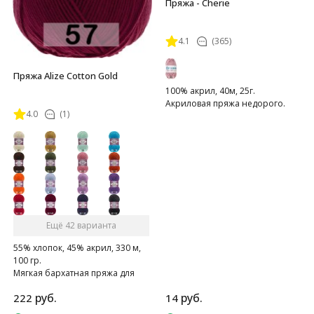
Пряжа - Cherie
4.1
(365)
Пряжа Alize Cotton Gold
100% акрил, 40м, 25г.
Акриловая пряжа недорого.
4.0
(1)
Ещё 42 варианта
55% хлопок, 45% акрил, 330 м,
100 гр.
Мягкая бархатная пряжа для
весенее-летнего сезона.
руб.
руб.
222
14