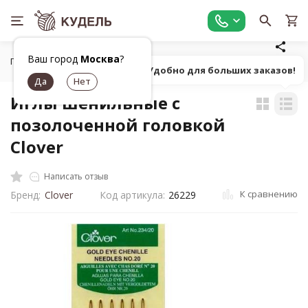
Ваш город
Москва
?
Главная
Шитье
Инструменты для шитья
Ручные шве
Попробуй! Удобно для больших заказов!
Иглы шенильные с
позолоченной головкой
Clover
Написать отзыв
К сравнению
Бренд:
Clover
Код артикула:
26229